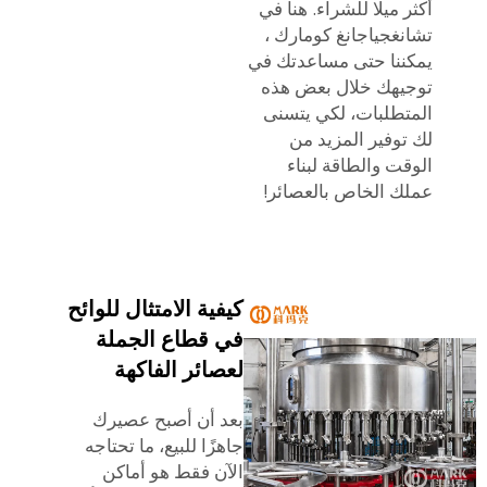
أكثر ميلًا للشراء. هنا في
تشانغجياجانغ كومارك
،
يمكننا حتى مساعدتك في
توجيهك خلال بعض هذه
المتطلبات، لكي يتسنى
لك توفير المزيد من
الوقت والطاقة لبناء
عملك الخاص بالعصائر!
كيفية الامتثال للوائح
في قطاع الجملة
لعصائر الفاكهة
بعد أن أصبح عصيرك
جاهزًا للبيع، ما تحتاجه
الآن فقط هو أماكن