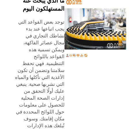
ما الذي يبحث عنه
المستهلكون اليوم
توجد بعض القواعد التي
يجب اتباعها عند بدء
نشاطك التجاري في
مجال عصائر الفاكهة،
ويمكن تسمية هذه
القواعد باللوائح
التنظيمية. فهي تحفظ
سلامتنا وتضمن أن تكون
الأغذية التي نأكلها والمياه
التي نشربها صحية. ينبغي
عليك أولًا التحقق من
إدارات الصحة المحلية
للحصول على معلومات
حول اللوائح المحددة في
مكان إقامتك. وسوف
تُبلغك هذه الإدارات