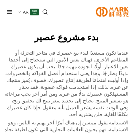
AR
بدء مشروع عصير
 تكون مستعدًا لبدء بيع عصيرك في متاجر التجزئة أو
اعم الأخرى، فهناك بعض الأمور التي ستحتاج إلى أخذها
الاعتبار. أولًا، الجودة مهمة جدًا. يجب أن يكون عصيرك
ًا وطازجًا. وهذا يعني استخدام أفضل الفواكه والخضروات.
 أوليت اهتمامًا لطريقة إنتاج عصيرك، فسوف يُميز منتجك
يره. لذلك، إذا استخدمت فواكه عضوية، فقد يختار
تهلكون عصيرك بدلًا من غيره. ومن أمر آخر يجب مراعاته
عير المنتج. تحتاج إلى تحديد سعر يتيح لك تحقيق ربح،
الوقت نفسه يشعر العميل بأنه معقول. فإذا كان عصيرك
ا للغاية، فلن يشتريه أحد.
دامة يقول ميتسن إن هناك أمرًا آخر يهتم به الناس، وهو
دامة. فهم يحبون العلامات التجارية التي تكون لطيفة تجاه