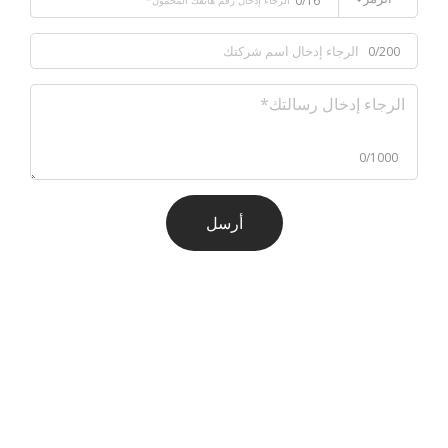
0/16
0/200
0/1000
أرسل