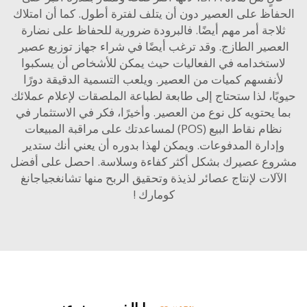
اظ على العصير دون أن يتلف لفترة أطول. كما أن امتلاك
اجة أمر مهم أيضًا. فالبرودة ضرورية للحفاظ على نضارة
صير الطازج. وقد ترغب أيضًا في شراء جهاز توزيع عصير
ستخدامه في الفعاليات حيث يمكن للأشخاص أن يسكبوا
نفسهم كميات من العصير. ويلعب التسمية الدقيقة دورًا
ًا، لذا ستحتاج إلى طابعة لطباعة الملصقات لإعلام عملائك
 يحتويه كل نوع من العصير. وأخيرًا، فكر في الاستثمار في
نظام نقاط البيع (POS) لمساعدتك على مراقبة المبيعات
دارة المدفوعات. ويمكن لهذا بدوره أن يعني أنك ستدير
ع عصيرك بشكل أكثر كفاءة وسلاسة. احصل على أفضل
لات لإنتاج عصائر لذيذة وتحقيق الربح منها
تشانغجياجانغ
كومارك
!