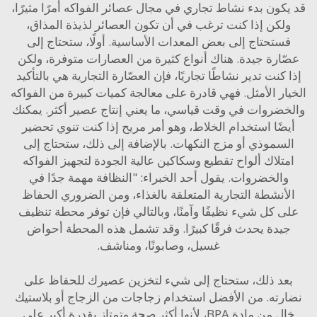
كون بدء نشاط تجاري في مجال عصائر الفواكه أمرًا مثيرًا،
لكن إذا كنت ترغب في أن تكون العصائر لذيذة المذاق،
ستحتاج إلى بعض المعدات الأساسية. أولًا، ستحتاج إلى
ارة جيدة. هناك أنواع كثيرة من العصارات متوفرة، ولكن
كنت تدير نشاطًا تجاريًا، فإن العصّارة التجارية هي بالتأكيد
ر الأمثل. فهي قادرة على معالجة كميات كبيرة من الفواكه
ضروات في وقت قياسي، ما يعني إنتاج عصير أكثر. يمكنك
ضًا استخدام الخلاط، وهو أمر مريح إذا كنت تنوي تحضير
سموذي أو مزج النكهات. بالإضافة إلى ذلك، ستحتاج إلى
تلاك ألواح تقطيع وسكاكين عالية الجودة لتجهيز الفواكه
الخضروات. يقول أحد الخبراء: "النظافة مهمة جدًا في
أنشطة التجارية المتعلقة بالغذاء، ومن الضروري الحفاظ
 كل شيء نظيفًا وآمنًا، وبالتالي فإن توفر محطة تنظيف
يدة يحدث فرقًا كبيرًا. وقد تشمل هذه المحطة أحواض
غسيل، وصابونًا، ومناشف.
د ذلك، ستحتاج إلى شيء لتخزين عصيرك للحفاظ على
ته. من الأفضل استخدام زجاجات من الزجاج أو بلاستيك
خالٍ من مادة BPA، لأنها أكثر صحة وتمتاز بقدرة أكبر على