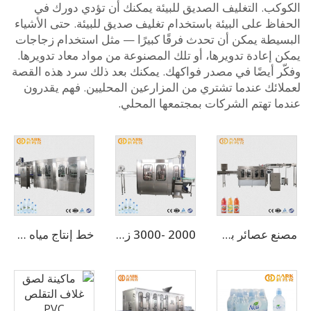
كب. التغليف الصديق للبيئة يمكنك أن تؤدي دورك في
ظ على البيئة باستخدام تغليف صديق للبيئة. حتى الأشياء
يطة يمكن أن تحدث فرقًا كبيرًا — مثل استخدام زجاجات
إعادة تدويرها، أو تلك المصنوعة من مواد معاد تدويرها.
ر أيضًا في مصدر فواكهك. يمكنك بعد ذلك سرد هذه القصة
ائك عندما تشتري من المزارعين المحليين. فهم يقدرون
ا تهتم الشركات بمجتمعها المحلي.
مصنع عصائر بسعة 10,000 زجاجة في الساعة للزجاجات سعة 500 مل، آلة مصنع العصير
2000 -3000 زجاجة في الساعة لمحطة مياه معدنية صغيرة الحجم سعة 500 مل (CGF8-8-3)
خط إنتاج مياه معدنية أوتوماتيكي 3 في 1 بسعة 15000 زجاجة بالساعة لزجاجات 500 مل (CGF32-32-8)