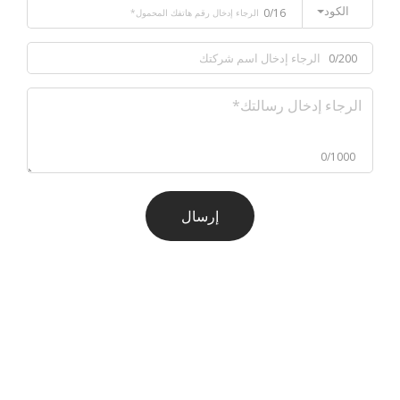
الكود
0/16
0/200
0/1000
إرسال