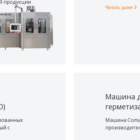
й продукции
Читать далее
Машина д
D)
герметиз
ированных
Машина Comar
ый с
производитель