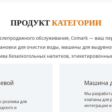
ПРОДУКТ
КАТЕГОРИИ
ослепродажного обслуживания, Comark — ваш п
новки для очистки воды, машины для выдувног
ива безалкогольных напитков, этикетировочны
ьевой
Машина д
Мы разработ
клапаны для 
 розлива для
интеграции и
одного и