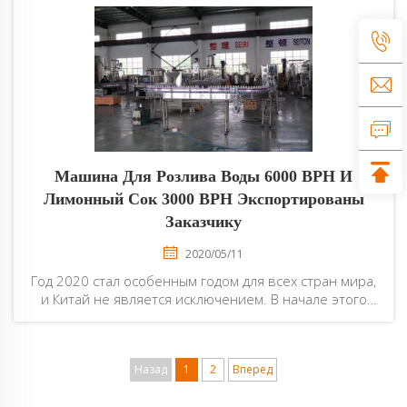
сотрудничают с нашей компанией Smile, получая
приятный опыт. Клиенты упаковали воду...
Машина Для Розлива Воды 6000 BPH И
Лимонный Сок 3000 BPH Экспортированы
Заказчику
2020/05/11
Год 2020 стал особенным годом для всех стран мира,
и Китай не является исключением. В начале этого
года распространение, вызванное Covid-19,
вспыхнуло в одном из средних городов Китая, вирус
заставил всех людей не выходить наружу, все
Назад
1
2
Вперед
предприятия...