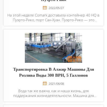
2022/05/27
На этой неделе Comark доставила контейнер 40 HQ в
Пуэрто-Рико, порт Сан-Хуан. Пуэрто-Рико — это
автономное государство США в Карибском регионе с
населением 3,194 миллиона человек, расположенное
в 1600 км к юго-востоку от Майами, штат Флорида. У
клиента уже есть...
Транспортировка В Алжир Машины Для
Розлива Воды 300 BPH, 5 Галлонов
2021/06/08
Вода так же важна, как и наша жизнь, для
поддержания жизнедеятельности. Машина для
розлива воды 300 BPH, 5 галлонов — это популярный
товар в этом сезоне. Клиенты из Алжира