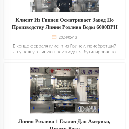
Клиент Из Гвинеи Осматривает Завод По
Производству Линии Розлива Воды 6000BPH
2024/05/13
В конце февраля клиент из Гвинеи, приобретший
нашу полную линию производства бутилированной
воды производительностью 6000 BPH, приехал на
наш завод для осмотра оборудования. Как
ответственное лицо за этот визит, Смайл занимался
приемом клиента...
Линия Розлива 1 Галлон Для Америки,
Пуэрто-Рико