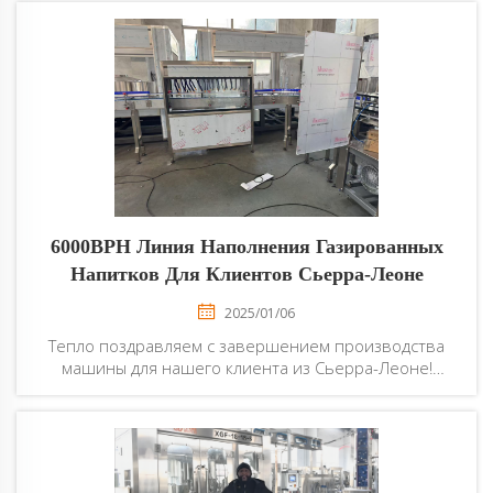
индивидуальному заказу для палестинского клиента
нашей компании, успешно прошла полный цикл
пусконаладочных работ и окончательный
приёмочный контроль на нашем заводе. Все
эксплуатационные показатели соответствуют...
6000BPH Линия Наполнения Газированных
Напитков Для Клиентов Сьерра-Леоне
2025/01/06
Тепло поздравляем с завершением производства
машины для нашего клиента из Сьерра-Леоне!
Клиент заказал 6000BPH PET бутылочку
газированного напитка заполнения
производственной линии. И теперь закончил и тест
успешно.