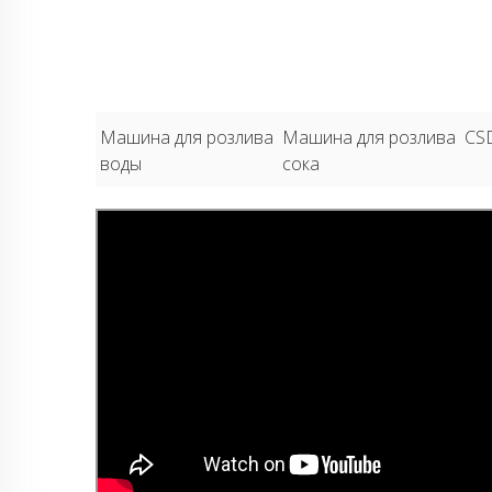
Машина для розлива
Машина для розлива
CSD
воды
сока