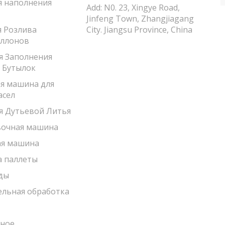
 наполнения
Add: N0. 23, Xingye Road,
Jinfeng Town, Zhangjiagang
 Розлива
City. Jiangsu Province, China
аллонов
 Заполнения
 Бутылок
я машина для
асел
 Дутьевой Литья
вочная машина
ая машина
а паллеты
ды
льная обработка
ное