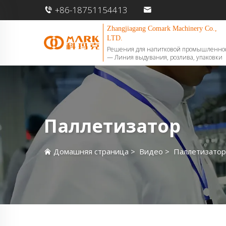
+86-18751154413
Zhangjiagang Comark Machinery Co.,
LTD.
Решения для напитковой промышленно
— Линия выдувания, розлива, упаковки
Паллетизатор
Домашняя страница
>
Видео
>
Паллетизатор