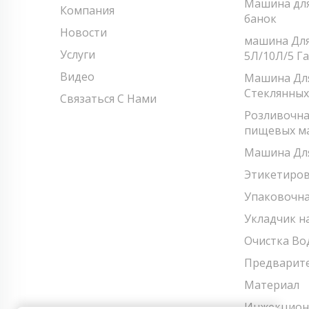
Машина для
Компания
банок
Новости
машина Для
Услуги
5Л/10Л/5 Г
Видео
Машина Для
Стеклянных
Связаться С Нами
Розливочна
пищевых м
Машина Для
Этикетиро
Упаковочн
Укладчик н
Очистка Во
Предварите
Материал
Инжекцион