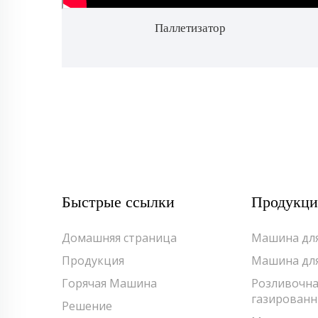
Паллетизатор
Быстрые ссылки
Продукци
Домашняя страница
Машина для
Продукция
Машина для
Горячая Машина
Розливочна
газированн
Решение