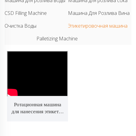
Машина для розлива воды
Машина для розлива сока
CSD Filling Machine
Машина Для Розлива Вина
Очистка Воды
Этикетировочная машина
Palletizing Machine
Ротационная машина
для нанесения этикеток
с горячим клеем