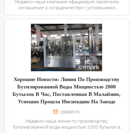
Недавно наша компания официально заключила
соглашение о сотрудничестве с устоявшимся
предприятием по производству напитков в Танзании
по проекту линии по производству сока мощностью
2000 бутылок в час, что способствует расширению
производственных мощностей заказчика и
повышению его позиций на рынке. ...
Хорошие Новости: Линия По Производству
Бутилированной Воды Мощностью 2000
Бутылок В Час, Поставленная В Малайзию,
Успешно Прошла Инспекцию На Заводе
2026/07/15
Недавно наша линия по производству
бутилированной воды мощностью 2000 бутылок в
час, экспортированная в Малайзию, успешно прошла