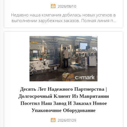
2026/08/10
Недавно наша компания добилась новых успехов в
выполнении зарубежных заказов. Полная линия по
производству газированных напитков мощностью
4000 бутылок в час для Бангладеш и линия по
производству бутилированной воды мощностью
2000 бутылок в час для Малайзии завершили
инспекцию, упаковку и погрузку в контейнеры...
Десять Лет Надежного Партнерства |
Долгосрочный Клиент Из Мавритании
Посетил Наш Завод И Заказал Новое
Упаковочное Оборудование
2026/07/29