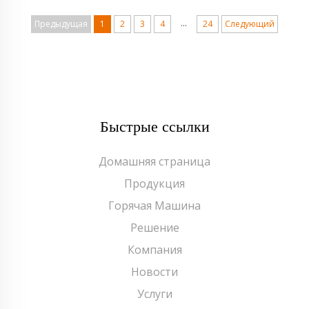
Леоне, завершила полные заводские
...
Предыдущая
1
2
3
4
24
Следующий
пусконаладочные работы. Все ключевые показатели,
включая точность розлива, смешивание углекислого
газа и др...
Быстрые ссылки
Домашняя страница
Продукция
Горячая Машина
Решение
Компания
Новости
Услуги