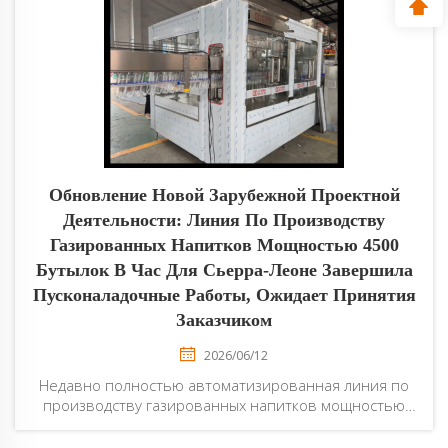
линия работает бесперебойно, а её
производительность полностью соответствует
требованиям заказчика...
Обновление Новой Зарубежной Проектной
Деятельности: Линия По Производству
Газированных Напитков Мощностью 4500
Бутылок В Час Для Сьерра-Леоне Завершила
Пусконаладочные Работы, Ожидает Принятия
Заказчиком
2026/06/12
Недавно полностью автоматизированная линия по
производству газированных напитков мощностью
4500 бутылок в час, разработанная нашей компанией
по индивидуальному заказу клиента из Сьерра-