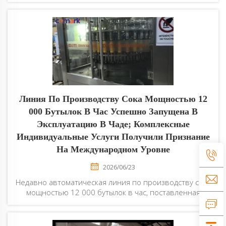
полную инспекцию на заводе. Рабочие
характеристики оборудования, точность
производства и общая стабильность были высоко...
Линия По Производству Сока Мощностью 12
000 Бутылок В Час Успешно Запущена В
Эксплуатацию В Чаде; Комплексные
Индивидуальные Услуги Получили Признание
На Международном Уровне
2026/06/23
Недавно автоматическая линия по производству сока
мощностью 12 000 бутылок в час, поставленная
нашей компанией заказчику в Чаде, завершила
пусконаладочные работы на месте и перешла в
стабильный режим промышленной эксплуатации. Вся