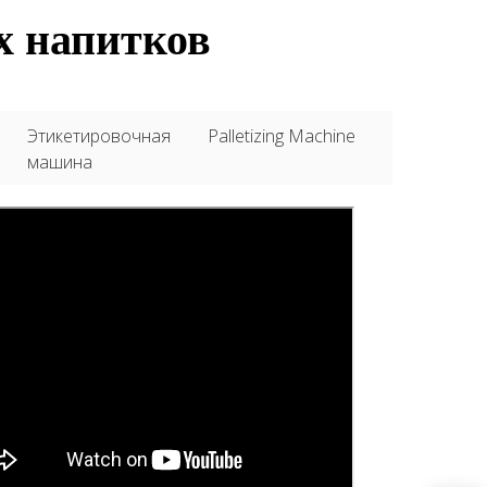
х напитков
Этикетировочная
Palletizing Machine
машина