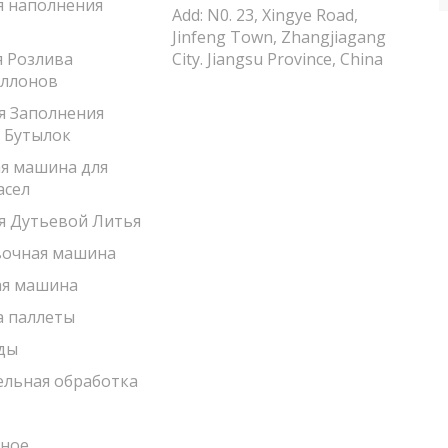
 наполнения
Add: N0. 23, Xingye Road,
Jinfeng Town, Zhangjiagang
 Розлива
City. Jiangsu Province, China
аллонов
 Заполнения
 Бутылок
я машина для
асел
 Дутьевой Литья
вочная машина
ая машина
а паллеты
ды
льная обработка
ное