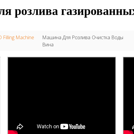
я розлива газированны
 Filling Machine
Машина Для Розлива
Очистка Воды
Вина