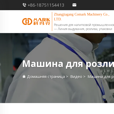
+86-18751154413
Zhangjiagang Comark Machinery Co.,
LTD.
Решения для напитковой промышленно
— Линия выдувания, розлива, упаковки
Машина для розли
Домашняя страница
>
Видео
>
Машина для р