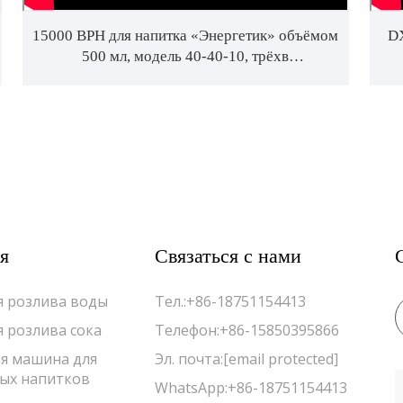
15000 BPH для напитка «Энергетик» объёмом
DX
500 мл, модель 40-40-10, трёхв
функциональный аппарат для розлива
я
Связаться с нами
 розлива воды
Тел.:
+86-18751154413
 розлива сока
Телефон:
+86-15850395866
я машина для
Эл. почта:
[email protected]
ых напитков
WhatsApp:
+86-18751154413