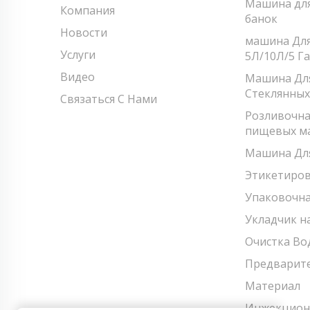
Машина для
Компания
банок
Новости
машина Для
Услуги
5Л/10Л/5 Г
Видео
Машина Для
Стеклянных
Связаться С Нами
Розливочна
пищевых м
Машина Для
Этикетиро
Упаковочн
Укладчик н
Очистка Во
Предварите
Материал
Инжекцион