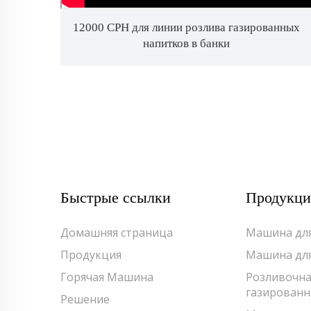
12000 CPH для линии розлива газированных
напитков в банки
Быстрые ссылки
Продукци
Домашняя страница
Машина для
Продукция
Машина для
Горячая Машина
Розливочна
газированн
Решение