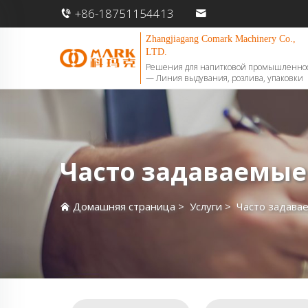
+86-18751154413
Zhangjiagang Comark Machinery Co.,
LTD.
Решения для напитковой промышленно
— Линия выдувания, розлива, упаковки
Часто задаваемые
Домашняя страница
>
Услуги
>
Часто задава