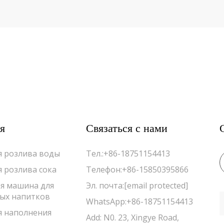
я
Связаться с нами
 розлива воды
Тел.:
+86-18751154413
 розлива сока
Телефон:
+86-15850395866
я машина для
Эл. почта:
[email protected]
ых напитков
WhatsApp:
+86-18751154413
 наполнения
Add: N0. 23, Xingye Road,