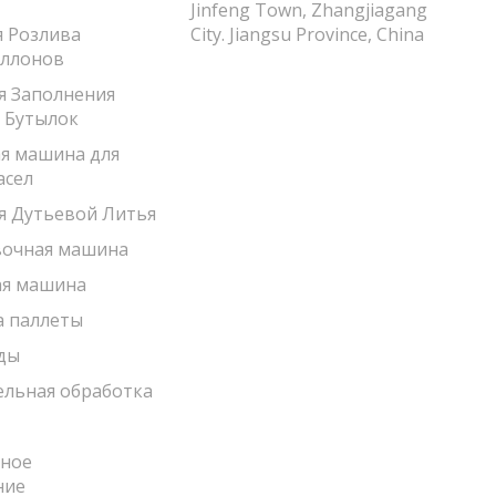
Jinfeng Town, Zhangjiagang
 Розлива
City. Jiangsu Province, China
аллонов
 Заполнения
 Бутылок
я машина для
асел
 Дутьевой Литья
вочная машина
ая машина
а паллеты
ды
льная обработка
ное
ние