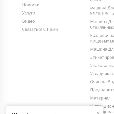
Новости
машина Для
Услуги
5Л/10Л/5 Г
Видео
Машина Для
Стеклянных
Связаться С Нами
Розливочна
пищевых м
Машина Для
Этикетиро
Упаковочн
Укладчик н
Очистка Во
Предварите
Материал
Инжекцион
Оборудова