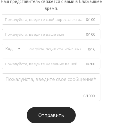
Наш представитель свяжется с вами в ближайшее
время.
0/100
0/100
Код
0/16
0/200
0/1000
Отправить