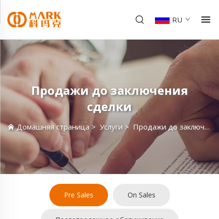
RU
Продажи до заключения
сделки
Домашняя страница
>
Услуги
>
Продажи до заключения сделки
Pre Sales
On Sales