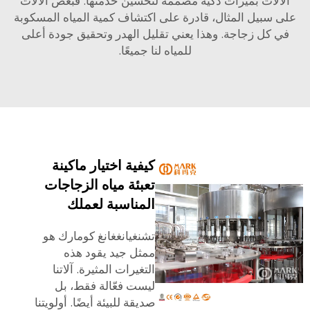
آلات بميزات ذكية مصممة لتحسين خدمتها. فبعض الآلات
سبيل المثال، قادرة على اكتشاف كمية المياه المسكوبة
 كل زجاجة. وهذا يعني تقليل الهدر وتحقيق جودة أعلى
للمياه لنا جميعًا.
كيفية اختيار ماكينة
تعبئة مياه الزجاجات
المناسبة لعملك
تشنغيانغغانغ كومارك هو
ممثل جيد يقود هذه
التغيرات المثيرة. آلاتنا
ليست فعّالة فقط، بل
صديقة للبيئة أيضًا. أولويتنا