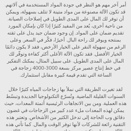
آخر مهم هو النظر في جودة المواد المستخدمة في آلاتهم.
كون الآلة مصنوعة من مواد متينة لا تتلف بسهولة، ويمكن
توفر لك المال على المدى الطويل في إصلاحات الصيانة.
ناحية أخرى، يُعد من المفيد كثيرًا إذا كان بإمكان المورد
يم ضمان على المواد. إن وجود ضمان جيد يدل على ثقته
نتجه ويوفر لك راحة البال. أخيرًا، فكّر في السعر. وعلى
م من سهولة النقر على الخيار الأرخص، فقد لا يكون دائمًا
يار الأفضل. فقد تكون الآلة الأغلى أكثر كفاءة وتوفّر لك
ال على المدى الطويل. على سبيل المثال، يمكنك التفكير
ي
خط إنتاج عصير مركز بسعة 3000-4000 زجاجة في
الساعة
التي تقدم قيمة كبيرة مقابل استثمارك.
 تغيرت الطريقة التي نملأ بها زجاجات المياه كثيرًا خلال
وات القليلة الماضية. وتُسرّع التكنولوجيا الجديدة وتبسّط
لعملية. ومن بين الاتجاهات الرئيسية أتمتة المعدات، حيث
ن لهذه المعدات ملء عدد كبير من الزجاجات في غضون
ئق وب الحاجة إلى تدخل الكثير من الأشخاص. وتعتبر هذه
نية رائعة للشركات لأنها توفر الوقت والمال. كما تأتي هذه