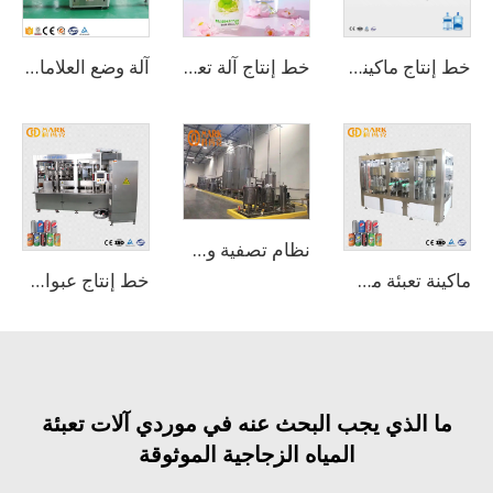
خط إنتاج ماكينة تعبئة المياه الكاملة بسعة 100-150 عبوة/ساعة، 5 جالون، 20 لتر، مع زجاجة برميل PET
خط إنتاج آلة تعبئة المشروبات الغازية CSD
آلة وضع العلامات ذاتية اللصق
نظام تصفية ومعالجة المياه بالتناضح العكسي
ماكينة تعبئة مشروبات الطاقة في علب 100-150 جم/دقيقة
خط إنتاج عبوات الألمنيوم للمشروبات الغازية
ا الذي يجب البحث عنه في موردي آلات تعبئة
المياه الزجاجية الموثوقة