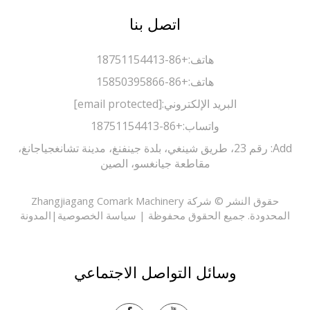
اتصل بنا
هاتف:
+86-18751154413
هاتف:
+86-15850395866
البريد الإلكتروني:
[email protected]
واتساب:
+86-18751154413
Add: رقم 23، طريق شينغي، بلدة جينفنغ، مدينة تشانغجياجانغ،
مقاطعة جيانغسو، الصين
حقوق النشر © شركة Zhangjiagang Comark Machinery
حدودة. جميع الحقوق محفوظة |
سياسة الخصوصية
|
المدونة
وسائل التواصل الاجتماعي