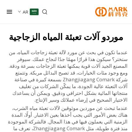
AR
ردو آلات تعبئة المياه الزجاجية
ا تكون في بحث عن مورد لآلة تعبئة زجاجات المياه، من
؟ سيكون هذا قرارًا مهمًا جدًا لنجاح عملك. سيوفر
ع الجيد آلات قوية يمكنها تعبئة الزجاجات بسرعة ودقة.
جود مئات الخيارات، قد تصبح البدائل مربكة. وتتمتع
شركة Zhangjiagang Comark بسمعة كبيرة في صناعة
التعبئة عالية الجودة، ما يمكّن الشركات من تغليف
اتها المائية بشكل احترافي ودقيق. ويمكن أن يساعدك
يار الصحيح في إرضاء عملائك وسير الإنتاج.
ا تبحث عن موردين موثوقين لآلات تعبئة مياه الشرب،
بعض الأمور التي يجب أخذها بعين الاعتبار. أولًا، المدة
نية التي يعملون فيها في هذا المجال. فالشركة الموجودة
منذ فترة طويلة، مثل Zhangjiagang Comark، تعرف ما