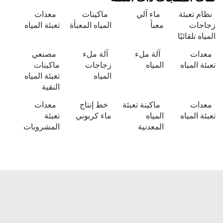
 تعبئة
ماء آلي
ماكينات
معدات
ات
معبأ
المياه المعبأة
تعبئة المياه
 تلقائيًا
ات
آلة ملء
آلة ملء
مصنعي
 المياه
المياه
زجاجات
ماكينات
المياه
تعبئة المياه
النقية
ات
ماكينة تعبئة
خط إنتاج
معدات
 المياه
المياه
ماء كربوني
تعبئة
المعدنية
المشروبات