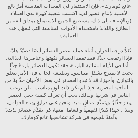
غ كومارك»، فإن الاستثمار في المعدات المناسبة أمرٌ بالغ
أهمية لإنتاج عصير لذيذ اكتسب شعبية كبيرة لدى العملاء.
لإضافة إلى ذلك، يستطيع الجميع الاستمتاع بمذاق العصير
ازج واللذيذ باستخدام الأدوات المناسبة التي تُسهّل هذه
العملية.)
دُّ درجة الحرارة أثناء عملية عصر العصائر أيضًا قضيَّةً هامَّة.
 ارتفعت جدًّا، فقد تفقد العصائر نكهتها وعناصرها الغذائية.
ا في الأيام الشاتية الباردة، فقد تكون العصائر باردةً جدًّا
 لا تمتزج بشكلٍ متناسق. وبطبيعة الحال، فإن الأمر يتعلَّق
ازن. وأخيرًا، قد لا تبدو العصائر في بعض الأحيان جذَّابةً من
ناحية البصرية. فإذا لم تكن ذات لونٍ مناسب، فلن يرغب
اس في شربها. ولذلك، يجب أن تعرف كيفية جعل العصير
 جذَّابًا ويتمتَّع بمذاقٍ لذيذ. ونحن على درايةٍ بهذه العوامل،
 جهدًا كبيرًا لفهمها والتعامل معها، كي نقدِّم عصائرَ لذيذةً
وآمنةً للجميع في شركة تشانغجيا غانغ كومارك.