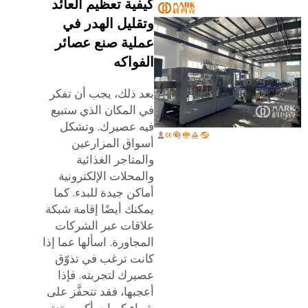
كيفية تعظيم العائد
وتقليل الهدر في
عملية صنع عصائر
الفواكه
بعد ذلك، يجب أن تفكر
في المكان الذي ستبيع
فيه عصيرك. وتشكل
أسواق المزارعين
والمتاجر الغذائية
والمحلات الإلكترونية
أماكن جيدة للبدء. كما
يمكنك أيضًا إقامة شبكة
علاقات عبر الشركات
المجاورة. اسألها عما إذا
كانت ترغب في تذوّق
عصيرك لتجربته. فإذا
أعجبها، فقد تتحفَّز على
شراء كميات أكبر. وتعتبر