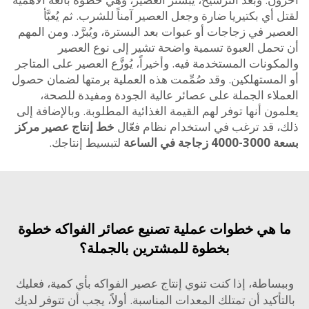
أي بكتيريا ضارة وجعل العصير آمناً للشرب. ثم يُعبَّأ
ر في زجاجات أو عبوات بعد البسترة، ويُبرَّد. ومن المهم
حمل العبوة تسمية واضحة تشير إلى نوع العصير
ونات المستخدمة فيه. وأخيراً، يُوزَّع العصير على المتاجر
لمستهلكين. وقد صُمِّمت هذه العملية برمتها لضمان حصول
لاء الجملة على عصائر عالية الجودة ومفيدة للصحة،
ن أنها توفر لهم القيمة الغذائية المطلوبة. وبالإضافة إلى
 قد ترغب في استخدام نظام فعّال
خط إنتاج عصير مركز
ي الساعة
لتبسيط إنتاجك.
 هي خطوات عملية تصنيع عصائر الفواكه خطوة
بخطوة للمشترين بالجملة؟
ساطة، إذا كنت تنوي إنتاج عصير الفواكه بأي كمية، فعليك
أكيد أن تمتلك المعدات المناسبة. أولاً، يجب أن تتوفر لديك