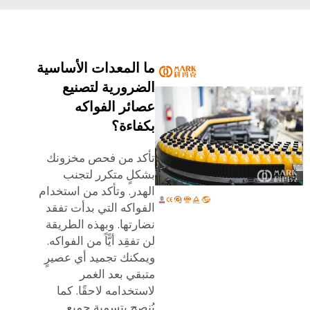
ما المعدات الأساسية
الضرورية لتصنيع
عصائر الفواكه
بكفاءة؟
تأكد من فحص مخزونك
بشكلٍ متكرر لتجنب
الهدر. وتأكد من استخدام
الفواكه التي بدأت تفقد
نضارتها. وبهذه الطريقة
لن تفقِد أيًّاً من الفواكه.
ويمكنك تجميد أي عصيرٍ
متبقي بعد الغمر
لاستخدامه لاحقًا. كما
يُنصح بتسمية جميع