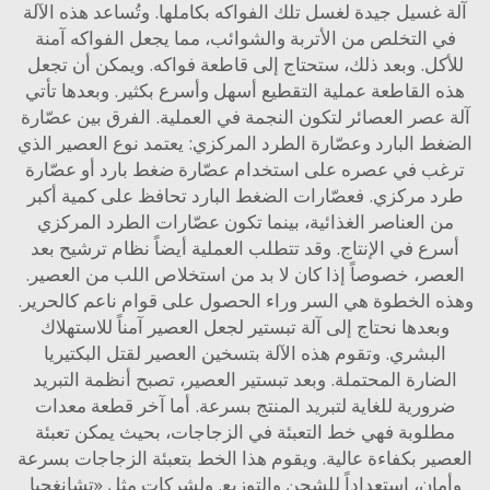
غسيل جيدة لغسل تلك الفواكه بكاملها. وتُساعد هذه الآلة
 التخلص من الأتربة والشوائب، مما يجعل الفواكه آمنة
كل. وبعد ذلك، ستحتاج إلى قاطعة فواكه. ويمكن أن تجعل
 القاطعة عملية التقطيع أسهل وأسرع بكثير. وبعدها تأتي
عصر العصائر لتكون النجمة في العملية. الفرق بين عصّارة
ط البارد وعصّارة الطرد المركزي: يعتمد نوع العصير الذي
ب في عصره على استخدام عصّارة ضغط بارد أو عصّارة
 مركزي. فعصّارات الضغط البارد تحافظ على كمية أكبر
 العناصر الغذائية، بينما تكون عصّارات الطرد المركزي
ع في الإنتاج. وقد تتطلب العملية أيضاً نظام ترشيح بعد
صر، خصوصاً إذا كان لا بد من استخلاص اللب من العصير.
 الخطوة هي السر وراء الحصول على قوام ناعم كالحرير.
عدها نحتاج إلى آلة تبستير لجعل العصير آمناً للاستهلاك
لبشري. وتقوم هذه الآلة بتسخين العصير لقتل البكتيريا
ضارة المحتملة. وبعد تبستير العصير، تصبح أنظمة التبريد
ورية للغاية لتبريد المنتج بسرعة. أما آخر قطعة معدات
لوبة فهي خط التعبئة في الزجاجات، بحيث يمكن تعبئة
ير بكفاءة عالية. ويقوم هذا الخط بتعبئة الزجاجات بسرعة
ان، استعداداً للشحن والتوزيع. ولشركات مثل «تشانغجيا