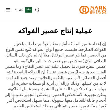
AR
عملية إنتاج عصير الفواكه
داد عصير الفواكه أمرٌ ممتعٌ ولذيذٌ. ويبدأ ذلك باختيار
كه الطازجة. فليست جميع أنواع الفواكه تُنتج نفس النوع
عصير. فما هو عصير البرتقال مثلاً إن لم يكن ذلك السائل
في الذي يُستخلص من عصر حبات البرتقال؟ وما هو
 التفاح سوى ما نحصل عليه عند عصر التفاح؟ وما مصير
ب بعد هرسه ليُصبح عصير عنب؟ إن الفواكه الناضجة تُنتج
العصائر، لأنها غنية بالنكهة والحلاوة. وعند جمع الفاكهة،
 من غسلها؛ وذلك لإزالة أي أتربة أو مبيدات حشرية أو
 أخرى قد تكون عالقة على القشرة. وبعد غسل الفاكهة،
 تجهيزها لاستخلاص العصير. ويتضمّن التجهيز تقليمها إلى
م قابلة للتعامل معها بسهولة، مما يسهل استخلاص أكبر
 ممكنة من العصير. ثم تأتي مرحلة استخلاص العصير