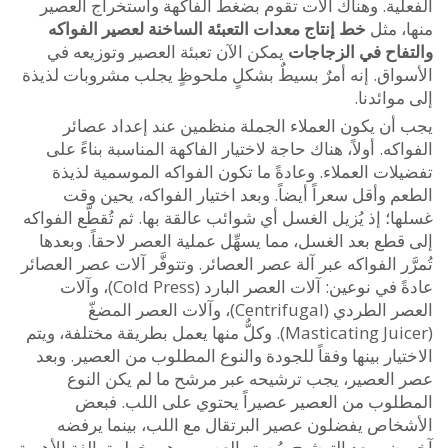
لية. وهناك آلات تقوم بضغط الفاكهة واستخراج العصير
، مثل
خط إنتاج معدات التعبئة الساخنة لعصير الفواكه
فاح في الزجاجات
يمكن الآن تعبئة العصير وتوزيعه في
واق. إنه أمرٌ بسيطٌ بشكلٍ ملحوظٍ يجلب مشروبات لذيذة
وائدنا.
أن يكون العملاء الجملة منظمين عند إعداد عصائر
كه. أولاً، هناك حاجة لاختيار الفاكهة المناسبة بناءً على
ات العملاء. وعادةً ما تكون الفواكه الموسمية لذيذة
 وأقل سعراً أيضاً. وبعد اختيار الفواكه، يحين وقت
؛ إذ يُزيل الغسل أي شوائب عالقة بها. ثم تُقطَّع الفواكه
طع بعد الغسل، مما يسهِّل عملية العصر لاحقاً. وبعدها
ّر الفواكه عبر آلة عصر العصائر. وتتوفَّر آلات عصر العصائر
عادةً في نوعين: آلات العصر البارد (Cold Press)، وآلات
العصر الطردي (Centrifugal)، وآلات العصر المضغّ
(Masticating Juicer). وكلٌّ منها يعمل بطريقة مختلفة، ويتم
يار بينها وفقاً للجودة والنوع المطلوب من العصير. وبعد
العصير، يجب ترشيحه عبر مرشح ما لم يكن النوع
لوب من العصير عصيراً يحتوي على اللب. فبعض
خاص يفضلون عصير البرتقال مع اللب، بينما يرفضه
. وبعد الترشيح، يُبستر العصير، وهي خطوة بالغة الأهمية