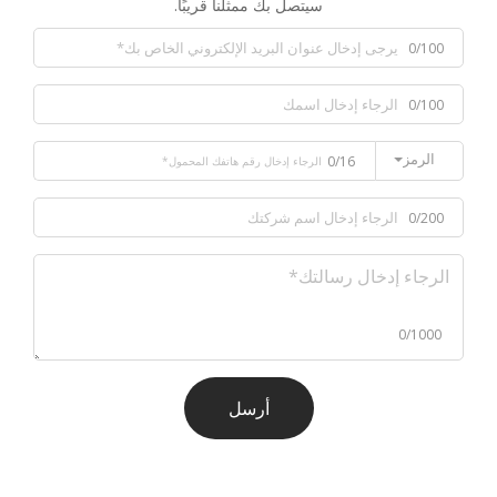
سيتصل بك ممثلنا قريبًا.
0/100
0/100
الرمز
0/16
0/200
0/1000
أرسل