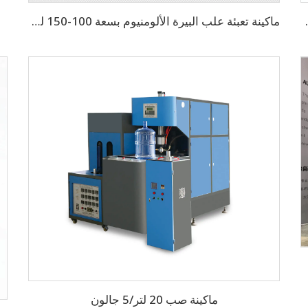
بوة الوقوف الذاتي
ماكينة تعبئة علب البيرة الألومنيوم بسعة 100-150 لد/دقيقة / خط معدات التعبئة في العلب
ماكينة صب 20 لتر/5 جالون