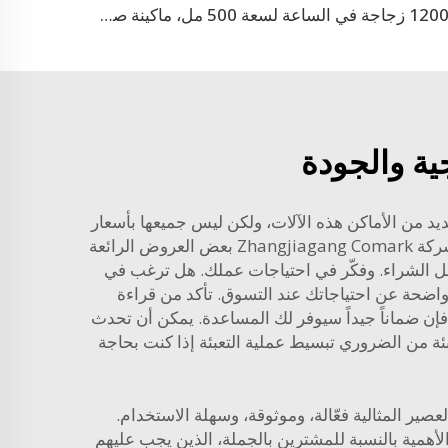
12000 زجاجة في الساعة لسعة 500 مل، ماكينة صب زجاجات PET ذات 9 تجاويف
جية والجودة
ديد من الأماكن هذه الآلات، ولكن ليس جميعها بأسعار
جيدة. ومن بين أفضل المصادر مواقع الإنترنت. فعادةً ما توفر مواقع معدات الصناعة مجموعة متنوعة من الآلات. وتقدم شركة Zhangjiagang Comark بعض العروض الرائعة
 قبل الشراء. وفكّر في احتياجات عملك. هل ترغب في
واضحة عن احتياجاتك عند التسوق. تأكد من قراءة
 فإن ضماناً جيداً سيوفر لك المساعدة. يمكن أن تحدث
بئة
من الضروري تبسيط عملية التعبئة إذا كنت بحاجة
ر المثالية فعّالة، وموثوقة، وسهلة الاستخدام.
الأهمية بالنسبة للمشترين بالجملة، الذين يجب عليهم