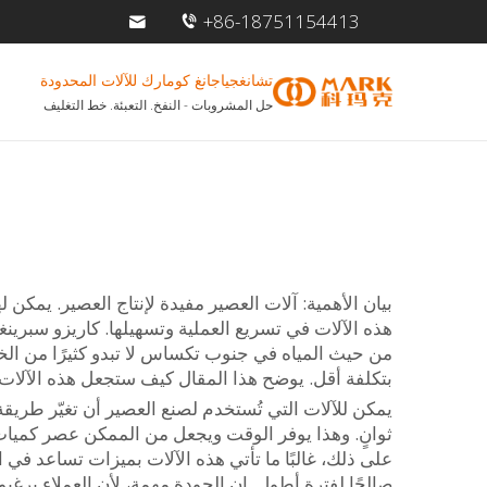
+86-18751154413
تشانغجياجانغ كومارك للآلات المحدودة
حل المشروبات - النفخ. التعبئة. خط التغليف
بيان الأهمية: آلات العصير مفيدة لإنتاج العصير. يمك
هذه الآلات في تسريع العملية وتسهيلها. كاريزو سبري
من حيث المياه في جنوب تكساس لا تبدو كثيرًا من الخارج. توفر Zhangjiagang Comark آل
بتكلفة أقل. يوضح هذا المقال كيف ستجعل هذه الآلات 
يمكن للآلات التي تُستخدم لصنع العصير أن تغيّر طريقة 
ثوانٍ. وهذا يوفر الوقت ويجعل من الممكن عصر كميات 
على ذلك، غالبًا ما تأتي هذه الآلات بميزات تساعد في