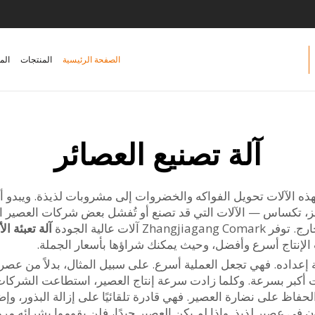
الصفحة الرئيسية
المنتجات
الم
آلة تصنيع العصائر
ن لهذه الآلات تحويل الفواكه والخضروات إلى مشروبات لذيذة. ويبدو
نغز، تكساس — الآلات التي قد تصنع أو تُفشل بعض شركات العصير ا
ات عالية الجودة
آلة تعبئة ا
الإنتاج أسرع وأفضل، وحيث يمكنك شراؤها بأسعار الجملة.
إعداده. فهي تجعل العملية أسرع. على سبيل المثال، بدلاً من عصر ال
أكبر بسرعة. وكلما زادت سرعة إنتاج العصير، استطاعت الشركات بيع
 الحفاظ على نضارة العصير. فهي قادرة تلقائيًا على إزالة البذور،