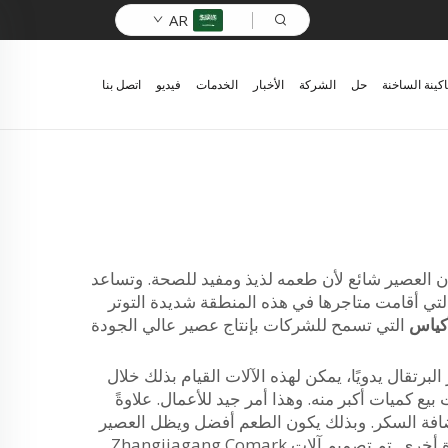
AR
اكينة الساخنة
حل
الشركة
الأخبار
الخدمات
فيديو
اتصل بنا
 أن العصير شائع لأن طعمه لذيذ ومفيد للصحة. وتساعد
لتي أقامت متاجرها في هذه المنطقة شديدة التوتر
لأكياس
التي تسمح للشركات بإنتاج عصير عالي الجودة
برتقال يدويًا، يمكن لهذه الآلات القيام بذلك خلال
 كميات أكبر منه. وهذا أمر جيد للأعمال. علاوةً
 وإضافة السكر. وبذلك يكون الطعم أفضل ويظل العصير
صالحًا لفترة أطول. إن الجودة مهمة، لأن العملاء يرغبون في عصير لذيذ. وإذا لم يكن العصير جيدًا، فلن يقوموا بشرائه مرة أخرى. تم تصميم آلات Zhangjiagang Comark