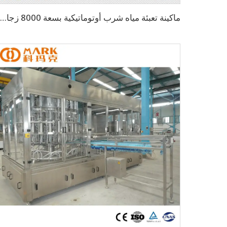
ماكينة تعبئة مياه شرب أوتوماتيكية بسعة 8000 زجاجة بالساعة (CGF16-16-5)