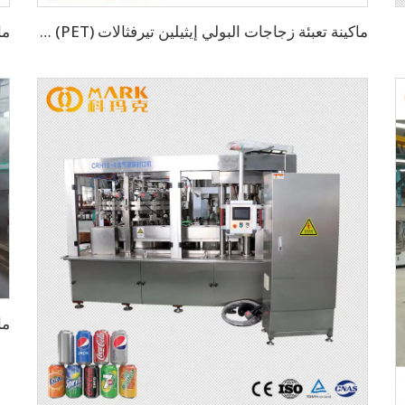
ماكينة تعبئة زجاجات البولي إيثيلين تيرفثالات (PET) للمشروبات الغازية والمياه الفوارة بسعة 12000 زجاجة في الساعة