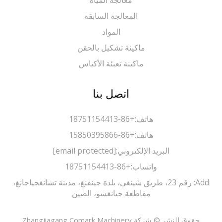
معالجة المياه
المعالجة السابقة
المواد
ماكينة تشكيل بالحقن
ماكينة تعبئة الأكياس
اتصل بنا
هاتف:
+86-18751154413
هاتف:
+86-15850395866
البريد الإلكتروني:
[email protected]
واتساب:
+86-18751154413
Add: رقم 23، طريق شينغي، بلدة جينفنغ، مدينة تشانغجياجانغ،
مقاطعة جيانغسو، الصين
حقوق النشر © شركة Zhangjiagang Comark Machinery