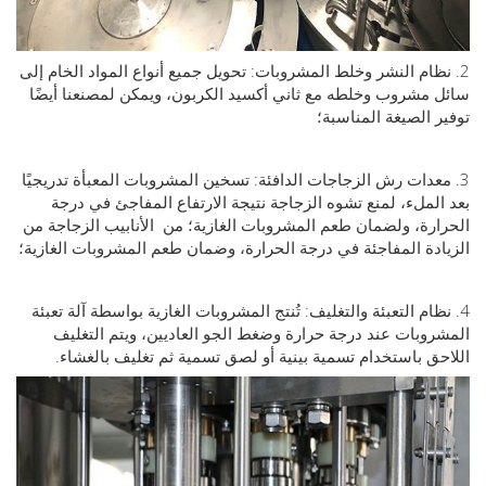
ظام النشر وخلط المشروبات: تحويل جميع أنواع المواد الخام إلى
مشروب وخلطه مع ثاني أكسيد الكربون، ويمكن لمصنعنا أيضًا
 الصيغة المناسبة؛
عدات رش الزجاجات الدافئة: تسخين المشروبات المعبأة تدريجيًا
لملء، لمنع تشوه الزجاجة نتيجة الارتفاع المفاجئ في درجة
رة، ولضمان طعم المشروبات الغازية؛
من
الأنابيب
الزجاجة من
دة المفاجئة في درجة الحرارة، وضمان طعم المشروبات الغازية؛
ظام التعبئة والتغليف: تُنتج المشروبات الغازية بواسطة آلة تعبئة
وبات عند درجة حرارة وضغط الجو العاديين، ويتم التغليف
ق باستخدام تسمية بينية أو لصق تسمية ثم تغليف بالغشاء.