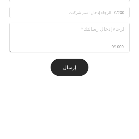
0/200
0/1000
إرسال