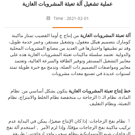
عملية تشغيل آلة تعبئة المشروبات الغازية
Time : 2021-02-01
عبئة المشروبات الغازية
من إنتاج
ج
أوما
القضيب
تمتاز ماكينة
رك بتصميم هيكل معقول، وتشغيل مستقر، وعمر خدمة طويل،
م تطبيقها واختبارها في العديد من مصانع المشروبات المحلية
لية. تعتمد سلسلة ماكينات تعبئة المشروبات الغازية هذه على
ر التشغيل المستقر وتوفير الطاقة والسرعة العالية، وتعتمد
ر ومواصفات التصميم ذات الصلة، وتدمج مع خبرة طويلة تمتد
ات عديدة في تصنيع معدات مشروبات.
تاج تعبئة المشروبات الغازية
يتكون بشكل أساسي من: نظام
، نظام الـ b
الزجاجة
ب
منخفضة
نظام الخلط والامتزاج، نظام
ئة، ونظام التغليف.
ظام نفخ الزجاجات: إذا كان الإنتاج صغيرًا، يمكن في البداية عدم
 ماكينة نفخ الزجاجات مؤقتًا، وإذا لزم الأمر
，
استخدم آلة نفخ
جات شبه الأوتوماتيكية بنظام سحب واحد لزجاجتين؛ طريقة