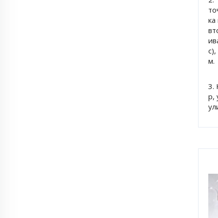
то
ка
вт
ив
с)
м. 
3.
р,
ул