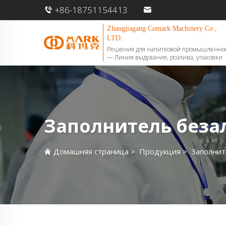
+86-18751154413
Zhangjiagang Comark Machinery Co.,
LTD.
Решения для напитковой промышленно
— Линия выдувания, розлива, упаковки
Заполнитель беза
Домашняя страница
>
Продукция
>
Заполнит