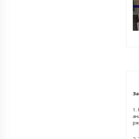
За
1.
ан
рж
2.