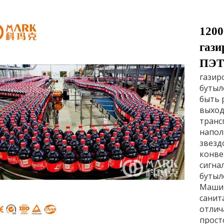
120
гази
ПЭТ
газир
бутыл
быть 
выход
транс
напол
звезд
конве
сигна
бутыл
Машин
санит
отлич
прост