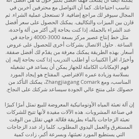
اسب احتياجاتك. كما أن التواصل مع محترفين آخرين في
ال سيوفر لك مراجع إضافية. لا تستعجل عملية الشراء. ثم
 بين الميزات والتكاليف. يمكنك الحصول على سعر أفضل
 الشراء بالجملة، إذا كنت بحاجة إلى أكثر من آلة واحدة،
ثل
خط إنتاج عصير مركز بسعة 3000-4000 زجاجة في
اعة
. حاول الاتصال بشركات أخرى للحصول على عروض
ر. بهذه الطريقة يمكنك معرفة من يقدّم لك أفضل صفقة.
رًا، اقرأ الكتيبات أو اطلب التدريب إذا كنت بحاجة إليه. إن
م الإمكانات الكاملة للجهاز يمكن أن يساعد في تشغيله
لاسة وزيادة عمره الافتراضي. المفتاح هو إيجاد المورد
المناسب، ومع Zhangjiagang Comark، يمكنك التأكد من
ك على منتج عالي الجودة سيساعد شركتك على النجاح.
ة تعبئة المياه الأوتوماتيكية المعروضة للبيع تمثل أمرًا كبيرًا
ناعة المشروبات. هذه الآلات مفيدة لأنها تتيح للشركات
بئة الزجاجات بالماء بطريقة فعّالة. فهي تقلل من الوقت
ستغرق والعمل اليدوي المطلوب. كلما زاد عدد الزجاجات
التي يستطيع المورد تعبئتها، وبسرعة أكبر، زادت كمية