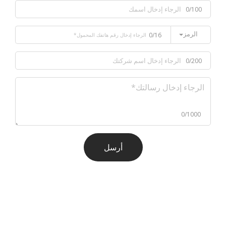
0/100
الرمز
0/16
0/200
0/1000
أرسل