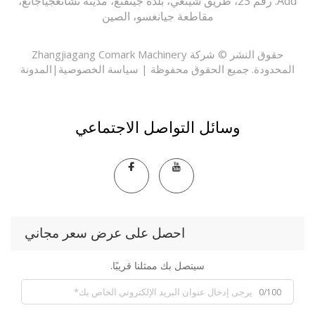
Add: رقم 23، طريق شينغي، بلدة جينفنغ، مدينة تشانغجياجانغ،
مقاطعة جيانغسو، الصين
حقوق النشر © شركة Zhangjiagang Comark Machinery
حدودة. جميع الحقوق محفوظة |
سياسة الخصوصية
|
المدونة
وسائل التواصل الاجتماعي
احصل على عرض سعر مجاني
سيتصل بك ممثلنا قريبًا.
0/100