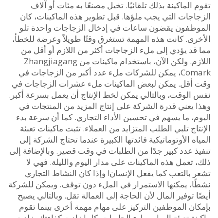
الماكينة بذلك تلقائيًا. تخيل مصنعًا به مئات أو آلاف
اجات التي يجب ملؤها. قبل تطوير هذه الماكينات، كان
ظفون يقضون ساعات في إدخال الزجاجات واحدة تلو
رى. كانت هذه المهمة تستغرق وقتًا طويلاً وعرضة للخطأ،
قد يؤدي إلى ملء الزجاجات أكثر من اللازم أو أقل من
اللازم. ولكن الآن، باستخدام ماكينات من Zhangjiagang
Comark، يمكن للشركات ملء عدد أكبر من الزجاجات في
أقل. يمكن لبعض الماكينات ملء عشرات الزجاجات في
الوقت، وبالتالي يمكن لخط الإنتاج أن يعمل بسرعة أكبر.
 يعني قدرة الشركة على إنتاج المزيد من المنتجات في
م، ما يسهم في تحسين الأداء التجاري. كما أن سرعة بدء
اج تلبي الطلب المتزايد من العملاء. تثبت ماكينات تعبئة
ه الأوتوماتيكية فائدتها الكبيرة عندما تحتاج الشركة إلى
ذ عدد كبير جدًا من الطلبات في وقت قصير. وبالإضافة إلى
تعمل هذه الماكينات على مدار اليوم والليلة. فهي لا
بالتعب كما يفعل الإنسان! وإذا كان النشاط التجاري
ا، يمكنها الاستمرار في الملء دون توقف. ويمكن للشركة
 توفير المال لأن الحاجة إلى العمالة تقل. وبالتالي يصبح
ان الموظفين التركيز على مهام مهمة أخرى بينما تقوم
ة تعبئة المياه بملء الحاويات. كلما زادت كفاءتك، زادت