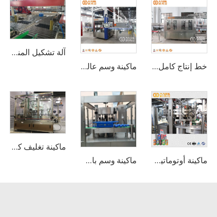
آلة تشكيل المنصات
خط إنتاج كامل لتعبئة مياه غير غازية بسعة 10,000 BPH
ماكينة وسم عالية السرعة بسرعة 12000 زجاجة في الساعة باستخدام ملصقات لاصقة ذائبة حرارياً من نوع OPP
ماكينة تغليف كمّي قابل للانكماش للأكواب الفارغة
ماكينة أوتوماتيكية لتعبئة وغلق علب الألمنيوم للبيرة الحرفية والمشروبات والعصائر بسعة 330 مل و3000 علبة في الساعة / خط تعبئة البيرة
ماكينة وسم باستخدام ملصقات لاصقة من نوع OPP