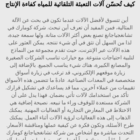
تُحسّن آلات التعبئة التلقائية للمياه كفاءة الإنتاج
ين تتسوق لأفضل الآلات عندما تكون في بحث عن الآلة
ثالية، فمن المفيد أن تعرف أين تبحث. شركة كومارك في
نغجياجانغ تصنع بعض أكثر الآلات متانة. ولها سمعة جيدة،
 من السهل أن تثق في أي شيء تنتجه. يمكن العثور على
ه الآلات عبر الإنترنت، حيث تقدم مجموعة من النماذج
ية احتياجات متنوعة. مع خيارات تناسب الشركات الصغيرة
لمصانع الكبيرة، هناك شيء يناسب الجميع. بالإضافة إلى
زيارة موقعهم الإلكتروني، قد ترغب في زيارة أسواق
صة في المعدات الصناعية. عادةً ما تتضمن هذه الأسواق
مات من عملاء آخرين، مما قد يساعدك في تشكيل قرارك.
كد من استخدامك لآلات تأتي بضمان. فهذا يدل على أن
شركة مستعدة للوقوف وراء ما تبيعه. نصيحة إضافية هي
ختلاط في المعارض التجارية أو الفعاليات المهنية. يمكنك
هاب إلى هذه الفعاليات لرؤية الآلات أثناء العمل. يمكنك
الأسئلة، وتكون فكرة عن كيفية عملها ومناقشة الأسعار.
حدث مباشرة مع أشخاص من شركة تشانغجياجانغ كومارك
ه أيضًا أن يمنحك فهماً أفضل بكثير حول ما هي أفضل آلة