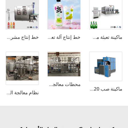
ماكينة تعبئة مشروبات غازية في زجاجات زجاجية بسعة 5000 زجاجة في الساعة
خط إنتاج آلة تعبئة المشروبات الغازية CSD
خط إنتاج مشروبات عصير الفواكه الطازجة
محطات معالجة المياه بنظام التناضح العكسي (RO)
ماكينة صب 20 لتر/5 جالون
نظام معالجة المياه بالتناضح العكسي من 1 إلى 100 طن