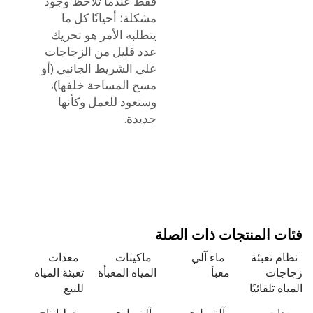
فقط عندما تلاحظ وجود
مشكلة؛ أحيانًا كل ما
يتطلبه الأمر هو تحريك
عدد قليل من الزجاجات
على الشريط الجانبي (أو
مسح المساحة خلفها)،
وستعود للعمل وكأنها
جديدة.
 المنتجات ذات الصلة
 تعبئة
ماء آلي
ماكينات
معدات
ات
معبأ
المياه المعبأة
تعبئة المياه
 تلقائيًا
للبيع
ات
آلة ملء
آلة ملء
خط إنتاج