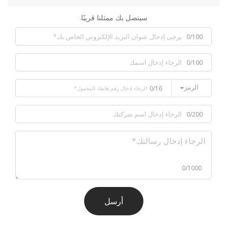
سيتصل بك ممثلنا قريبًا.
0/100
0/100
الرمز
0/16
0/200
0/1000
أرسل