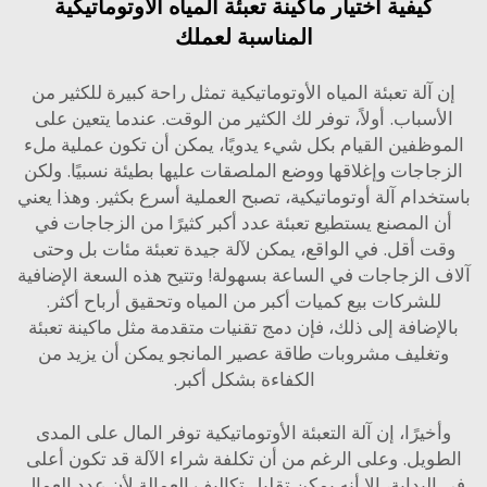
كيفية اختيار ماكينة تعبئة المياه الأوتوماتيكية
المناسبة لعملك
آلة تعبئة المياه الأوتوماتيكية تمثل راحة كبيرة للكثير من
أسباب. أولاً، توفر لك الكثير من الوقت. عندما يتعين على
وظفين القيام بكل شيء يدويًا، يمكن أن تكون عملية ملء
اجات وإغلاقها ووضع الملصقات عليها بطيئة نسبيًا. ولكن
دام آلة أوتوماتيكية، تصبح العملية أسرع بكثير. وهذا يعني
 المصنع يستطيع تعبئة عدد أكبر كثيرًا من الزجاجات في
ت أقل. في الواقع، يمكن لآلة جيدة تعبئة مئات بل وحتى
 الزجاجات في الساعة بسهولة! وتتيح هذه السعة الإضافية
لشركات بيع كميات أكبر من المياه وتحقيق أرباح أكثر.
إضافة إلى ذلك، فإن دمج تقنيات متقدمة مثل
ماكينة تعبئة
غليف مشروبات طاقة عصير المانجو
يمكن أن يزيد من
الكفاءة بشكل أكبر.
خيرًا، إن آلة التعبئة الأوتوماتيكية توفر المال على المدى
ويل. وعلى الرغم من أن تكلفة شراء الآلة قد تكون أعلى
لبداية، إلا أنه يمكن تقليل تكاليف العمالة لأن عدد العمال