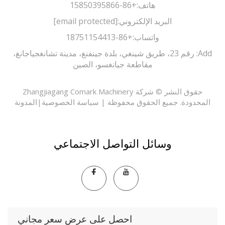
هاتف:
+86-15850395866
البريد الإلكتروني:
[email protected]
واتساب:
+86-18751154413
Add: رقم 23، طريق شينغي، بلدة جينفنغ، مدينة تشانغجياجانغ،
مقاطعة جيانغسو، الصين
حقوق النشر © شركة Zhangjiagang Comark Machinery
حدودة. جميع الحقوق محفوظة |
سياسة الخصوصية
|
المدونة
وسائل التواصل الاجتماعي
احصل على عرض سعر مجاني