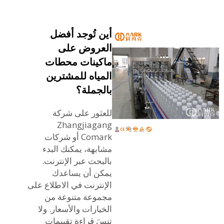
أين تُوجد أفضل
العروض على
ماكينات محطات
المياه للمشترين
بالجملة؟
للعثور على شركة
Zhangjiagang
Comark أو شركات
مشابهة، يمكنك البدء
بالبحث عبر الإنترنت.
يمكن أن يساعدك
الإنترنت في الاطلاع على
مجموعة متنوعة من
الخيارات والأسعار. ولا
تنسَ قراءة تقييمات