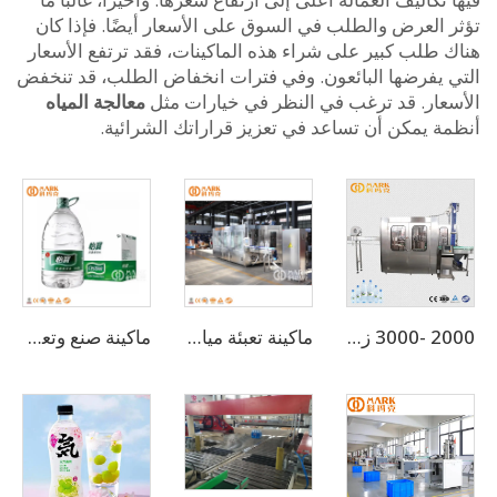
 العرض والطلب في السوق على الأسعار أيضًا. فإذا كان
 طلب كبير على شراء هذه الماكينات، فقد ترتفع الأسعار
 يفرضها البائعون. وفي فترات انخفاض الطلب، قد تنخفض
عار. قد ترغب في النظر في خيارات مثل
معالجة المياه
ة يمكن أن تساعد في تعزيز قراراتك الشرائية.
2000 -3000 زجاجة في الساعة لمحطة مياه معدنية صغيرة الحجم سعة 500 مل (CGF8-8-3)
ماكينة تعبئة مياه أوتوماتيكية فعالة بسعة 3,000 زجاجة/ساعة للسعة 3-10 لتر
ماكينة صنع وتعبئة زجاجات مياه أوتوماتيكية بسعة 1000 زجاجة في الساعة سعة 3-10 لتر