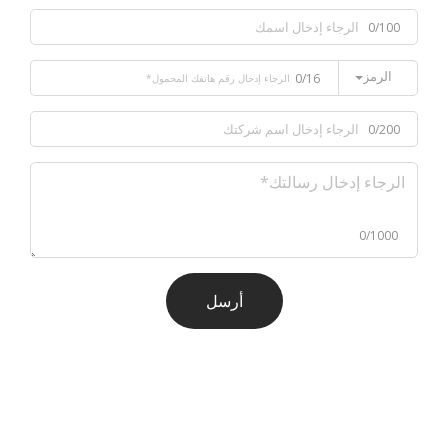
0/100
الرمز
0/16
0/200
0/1000
أرسل