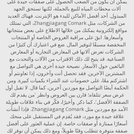
ن أن يكون من الصعب الحصول على صفقات جيدة على
آلات محطات المياه للبيع بالجملة، لكنها تستحق الجهد
بذول. أحد أفضل الأماكن للبدء هو الإنترنت. فهناك العديد
من الشركات، مثل Zhangjiagang Comark، التي تمتلك
قع إلكترونية يمكنك من خلالها الاطلاع على بعض منتجاتها
أسعارها. ابقَ على مراقبة العروض الخاصة أو المنتجات
خفضة مسبقًا لتوفير المال. ضع في اعتبارك أن كثيرًا من
شركات تعرض آلاتها في المعارض التجارية أو المعارض
صناعية. قد يتيح لك ذلك الاقتراب من الآلات والتحدث مع
بائعين حول الأسعار. نصيحة جيدة أخرى هي التواصل مع
مشترين الآخرين. فقد تحصل أنت وآخرون، إذا تعاونتم أو
ركتم معًا، على خصومات عند الشراء بكميات كبيرة. ومن
مة أيضًا التواصل مع موردين آخرين، كما قال. لا تقبل أول
ض سعر تتلقاه؛ قارن بين العروض وانظر 'من يقدم لك
قة الأفضل'، كما ذكر. وأخيرًا، فكّر في بناء علاقات طويلة
الأمد مع موردين مثل Zhangjiagang Comark. فإذا أنشأت
اقة جيدة مع مورد، فقد يُقدِم في المستقبل على منحك
ارًا ممتازة أو صفقات خاصة. إن عملية العثور على أفضل
ة متوفرة تتطلب وقتًا طويلاً، ومع ذلك يمكن أن توفر لك