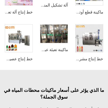
آلة تشكيل المنصات
ماكينة قطع أوتوماتيكية عالية السرعة للزجاجات PE وPVC وPET
خط إنتاج آلة تعبئة المشروبات الغازية CSD
ماكينة تعبئة عبوات الألمنيوم أو العبوات البلاستيكية للمشروبات الغازية الرائجة بسعة 1000-2000 عبوة/ساعة
خط إنتاج مشروبات عصير الفواكه الطازجة
خط إنتاج عصير الفواكه الكامل
لذي يؤثر على أسعار ماكينات محطات المياه في
سوق الجملة؟