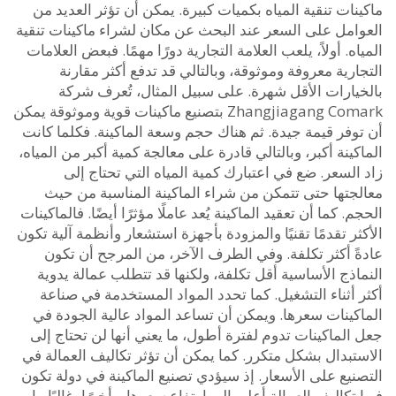
ات تنقية المياه بكميات كبيرة. يمكن أن تؤثر العديد من
امل على السعر عند البحث عن مكان لشراء ماكينات تنقية
ه. أولاً، يلعب العلامة التجارية دورًا مهمًا. فبعض العلامات
رية معروفة وموثوقة، وبالتالي قد تدفع أكثر مقارنة
يارات الأقل شهرة. على سبيل المثال، تُعرف شركة
Zhangjiagang Comark بتصنيع ماكينات قوية وموثوقة يمكن
وفر قيمة جيدة. ثم هناك حجم وسعة الماكينة. فكلما كانت
ينة أكبر، وبالتالي قادرة على معالجة كمية أكبر من المياه،
لسعر. ضع في اعتبارك كمية المياه التي تحتاج إلى
جتها حتى تتمكن من شراء الماكينة المناسبة من حيث
. كما أن تعقيد الماكينة يُعد عاملًا مؤثرًا أيضًا. فالماكينات
ر تقدمًا تقنيًا والمزودة بأجهزة استشعار وأنظمة آلية تكون
ً أكثر تكلفة. وفي الطرف الآخر، من المرجح أن تكون
ذج الأساسية أقل تكلفة، ولكنها قد تتطلب عمالة يدوية
أثناء التشغيل. كما تحدد المواد المستخدمة في صناعة
كينات سعرها. ويمكن أن تساعد المواد عالية الجودة في
لماكينات تدوم لفترة أطول، ما يعني أنها لن تحتاج إلى
تبدال بشكل متكرر. كما يمكن أن تؤثر تكاليف العمالة في
يع على الأسعار. إذ سيؤدي تصنيع الماكينة في دولة تكون
تكاليف العمالة أعلى إلى ارتفاع سعرها. وأخيرًا، غالبًا ما