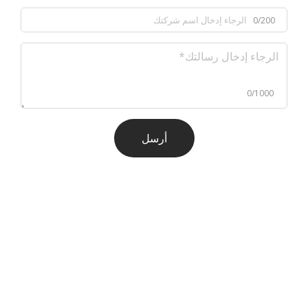
0/200
0/1000
أرسل