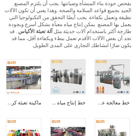
 جودة بناء المنشأة وصيانتها. يجب أن يلتزم المصنع
 بجميع قواعد السلامة والصحة. وهذا يعني أن تكون الآلات
 وتعمل بكفاءة. يجب أيضًا التحقق من التكنولوجيا التي
 بها المصنع. يمكن إنتاج مياه معبأة بشكل أسرع وبجودة
ة أكثر باستخدام آلات حديثة مثل
آلة تعبئة الأكياس
. قد
أن بعض الآلات الأقدم تعمل ببطء وبكفاءة أقل، مما قد
 ضارًا لنشاطك التجاري على المدى الطويل.
خط معالجة عصير الصبار بسعة 6000-8000 زجاجة في الساعة
خط إنتاج مياه معدنية أوتوماتيكي 3 في 1 بسعة 15000 زجاجة بالساعة لزجاجات 500 مل (CGF32-32-8)
ماكينة تعبئة كرتون أوتوماتيكية عالية الجودة للزجاجات والمشروبات