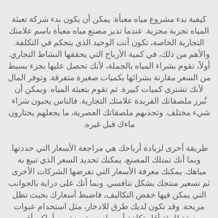
ية بدء مشروع مياه معبأة: يمكن أن يكون بدء شركة تعبئة
اه تجربة مجزية. عندما تدير مصنع مياه معبأة باسم علامتك
جارية الخاصة، تكون أنت الوحيد الذي يتحكم في التكلفة.
هم من ذلك، في كمية الأرباح التي يحققها النشاط التجاري.
ً، تقوم بشراء المياه بالجملة، لأنك تحصل عليها بجزء بسيط
لسعر مقارنة بشرائها بكميات صغيرة متفرقة. وتوفر المال
نك تشترى كميات كبيرة. ثم تقوم بتعبئة المياه. ويمكن أن
رز ملصقاتك الفريدة علامتك التجارية. فالناس يحبون شراء
مختلف. وتجذبهم ملصقاتك العصرية، ما يجعلهم يختارون
ماءك قبل غيره.
ة أخرى لزيادة أرباحك هي مراجعة الأسعار التي حددتها.
ما أنك تمتلك المصنع، يمكنك تحديد السعر الذي تبيع به
هك. يمكنك معرفة الأسعار التي تفرضها الشركات الأخرى
سعير منتجك بشكل تنافسي. وبما أنك على دراية بالجوانب
ي يمكن فيها خفض التكاليف، فاضبط أسعارك بحيث تظل
حة. وقد تكون لديك طرق للادخار، مثل استخدام عبوات
يقة للبيئة أقل تكلفة أو مواد مستوردة من أماكن أقرب