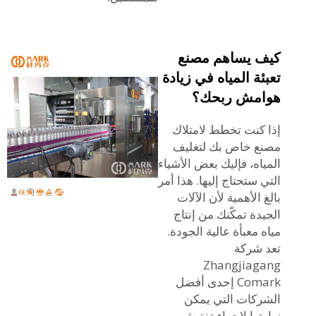
كيف يساهم مصنع
تعبئة المياه في زيادة
هوامش ربحك؟
إذا كنت تخطط لامتلاك
مصنع خاص بك لتغليف
المياه، فإليك بعض الأشياء
التي ستحتاج إليها. هذا أمر
بالغ الأهمية لأن الآلات
الجيدة تمكّنك من إنتاج
مياه معبأة عالية الجودة.
تعد شركة
Zhangjiagang
Comark إحدى أفضل
الشركات التي يمكن
زيارتها لإجراء تفتيش.