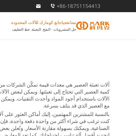
+86-18751154413
تشانغجياجانغ كومارك للآلات المحدودة
حل المشروبات - النفخ. التعبئة. خط التغليف
آلات تعبئة العصير هي معدات قيمة تمكّن الشركات م
الآلات باستخدام أجود المواد وأحدث التقنيات. ويمكن ل
مع العصير الذي قد يتلف بسرعة.
بالنسبة للمشترين المهتمين، إليك أماكن العثور على آ
كنت ترغب في شراء أكثر من واحدة دفعة واحدة، فإن ذلك 
الصناعية، ويمكنك بسهولة مقارنة الأسعار. وتُعلن ب
لتحديد أفضل آلة تناسب احتياجاتك. كما تعد المعارض ا