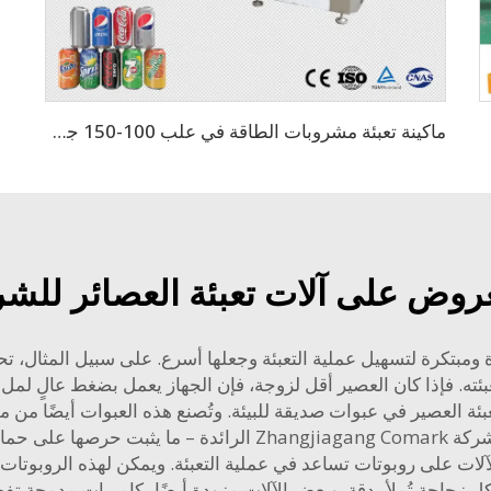
ماكينة تعبئة مشروبات الطاقة في علب 100-150 جم/دقيقة
روض على آلات تعبئة العصائر للشر
ديدة ومبتكرة لتسهيل عملية التعبئة وجعلها أسرع. على سبيل المثال، 
عبئته. فإذا كان العصير أقل لزوجة، فإن الجهاز يعمل بضغط عالٍ لم
عبئة العصير في عبوات صديقة للبيئة. وتُصنع هذه العبوات أيضًا من مو
للكوكب. إن الآلات التي وصفتها للتو هي من إنتاج شركة agang Comark
الآلات على روبوتات تساعد في عملية التعبئة. ويمكن لهذه الروبوتات
كل زجاجة تُملأ بدقة. وبعض الآلات مزودة أيضًا بكاميرات مدمجة 