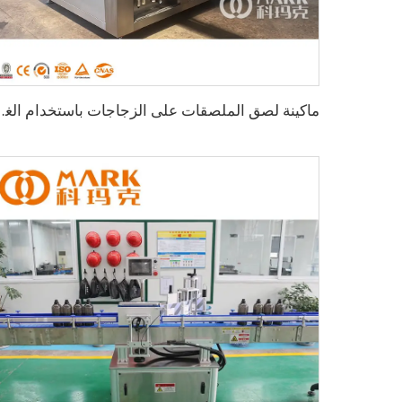
ماكينة لصق الملصقات على الزجاجات باست