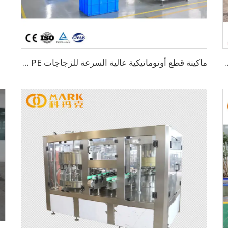
خدام الغراء الساخن OPP اللاصق أوتوماتيكياً
ماكينة قطع أوتوماتيكية عالية السرعة للزجاجات PE وPVC وPET