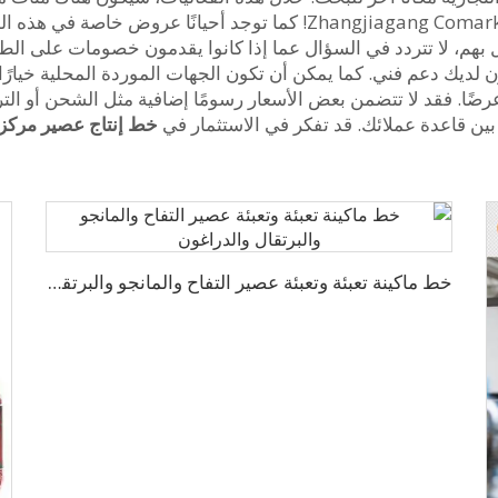
من الآلات شخصيًا مثل تلك المعروضة من قبل شركة Zhangjiagang Comark! كم
بهم، لا تتردد في السؤال عما إذا كانوا يقدمون خصومات على الطلب
 لديك دعم فني. كما يمكن أن تكون الجهات الموردة المحلية خيارًا 
عرضًا. فقد لا تتضمن بعض الأسعار رسومًا إضافية مثل الشحن أو ال
ين قاعدة عملائك. قد تفكر في الاستثمار في
خط إنتاج عصير مركز بسعة 3000-4000 زجا
خط ماكينة تعبئة وتعبئة عصير التفاح والمانجو والبرتقال والدراغون