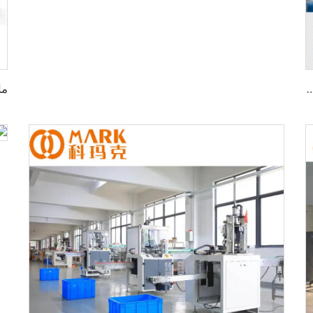
ارة 3 في 1 بسعة 2000 زجاجة بالساعة (CGF8-8-3)