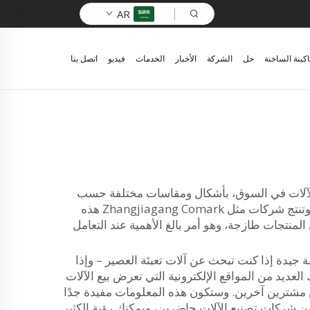
AR
اكينة الساخنة
حل
الشركة
الأخبار
الخدمات
فيديو
اتصل بنا
 الآلات في السوق، بأشكال ومقاسات مختلفة حسب
كمية العصير التي تحتاج إلى تعبئتها. ويمكن لبعض الآلات أن تعمل بسرعة كبيرة فعلاً، حيث تملأ آلاف الزجاجات كل ساعة. وتنتج شركات مثل Zhangjiagang Comark هذه
لمنتجات طازجة، وهو أمر بالغ الأهمية عند التعامل
 جيدة إذا كنت تبحث عن آلات تعبئة العصير – وإذا
لعديد من المواقع الإلكترونية التي تعرض بيع الآلات
 مشترين آخرين. وستكون هذه المعلومات مفيدة جدًا
من شركات تصنيع الآلات حاضرين، ويمكنك رؤية الكثير