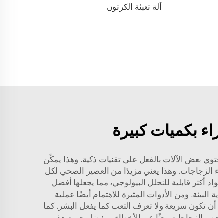
آلة تعبئة الكرتون
اء بكميات كبيرة
تحتوي بعض الآلات بالفعل على تقنيات ذكية. وهذا يمكّن
لء الزجاجات. وهذا يعني مزيدًا من العصير الصحي لكل
اد أكثر قابلية للتحلل البيولوجي، مما يجعلها أفضل
Zhangji الرائدة – ما يثبت حرصها على حماية البيئة. ومن الأدوات المثيرة للاهتمام أيضًا عملية
 أن تكون سريعة ولا تعرف التعب كما يفعل البشر. كما
تفحص الزجاجات بحثًا عن الأخطاء. وبفضل جميع هذه