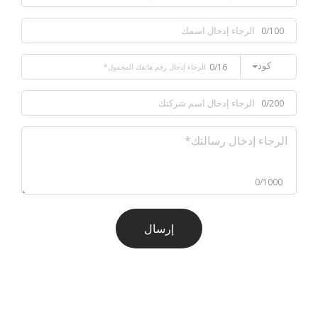
0/100
كود
0/16
0/200
0/1000
إرسال