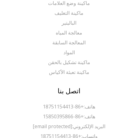
ماكينة وضع العلامات
ماكينة التغليف
الباليتير
معالجة المياه
المعالجة السابقة
المواد
ماكينة تشكيل بالحقن
ماكينة تعبئة الأكياس
اتصل بنا
هاتف:
+86-18751154413
هاتف:
+86-15850395866
البريد الإلكتروني:
[email protected]
واتساب:
+86-18751154413