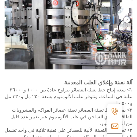
عبئة وإغلاق العلب المعدنية
١> سعة إنتاج خط تعبئة العصائر تتراوح عادةً بين ١٠٠٠ و٣٦٠٠٠
علبة في الساعة، وتتوفر علب الألومنيوم بسعة ٢٥٠ مل و٣٣٠ مل
يمكن لخط تعبئة العصائر تعبئة عصائر الفواكه والمشروبات
ية وشاي الساخن في علب الألومنيوم عبر تغيير عدد قليل
قطع الغيار.
عتمد آلة التعبئة الآلية للعصائر على تقنية ثلاثية في واحد تشمل
 والتعبئة والسدّاد، مع تحكم بواسطة وحدة التحكم