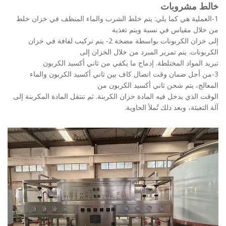
 مشروبات
عملية هي كما يلي: يتم خلط الشرب والماء المنظف في خزان خلط
ال مقياس في نسبة ويتم تغذية
إلى خزان الكربونات بواسطة مضخة 2- يتم تركيب لفافة في خزان
ونات. يتم تمرير المبرد من خلال الخزان إلى
 المواد المختلطة. إدماج ما يكفي من ثاني أكسيد الكربون
 أجل ضمان وقت اتصال كاف بين ثاني أكسيد الكربون والماء
لج، يتم شحن ثاني أكسيد الكربون من
 الذي يدخل فيه المادة خزان الكربنة. ثم تنتقل المادة المكربنة إلى
تعبئة، وبعد ذلك تُملأ الحاوية.