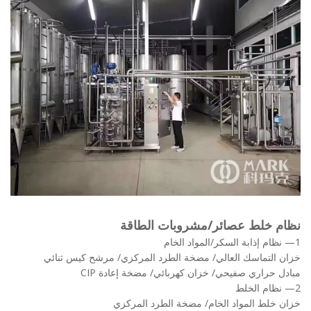
 خلط عصائر/مشروبات الطاقة
التماسك العالي/ مضخة الطرد المركزي/ مرشح كيس ثنائي
 حراري صفيحي/ خزان كهربائي/ مضخة إعادة CIP
خلط المواد الخام/ مضخة الطرد المركزي