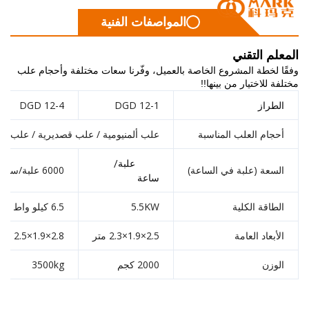
المواصفات الفنية
لم التقني
 لخطة المشروع الخاصة بالعميل، وفّرنا سعات مختلفة وأحجام علب
 للاختيار من بينها!!
DGD 12-4
DGD 12-1
طراز
جام العلب المناسبة
علب ألمنيومية / علب قصديرية / علب PET
2000 علبة/
سعة (علبة في الساعة)
6000 علبة/ساعة
ساعة
طاقة الكلية
5.5KW
6.5 كيلو واط
أبعاد العامة
2.5×1.9×2.3 متر
2.8×1.9×2.5 متر
وزن
2000 كجم
3500kg