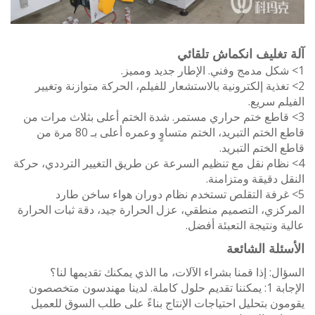
تغليف انكماش تلقائي
غذية إلكترونية بالاستشعار للفيلم، الحركة متوازنة وتغيير
م سريع.
قاطع ختم حراري مستمر. شدة الختم أعلى بثلاث مرات من
قاطع الختم التبريد، الختم متساوٍ وعمره أعلى بـ 80 مرة من
الختم التبريد.
نظام نقل مع تنظيم السرعة عن طريق التغيير الترددي، حركة
 دقيقة ومتزامنة.
غرفة التقلص تستخدم نظام دوران هواء ساخن طارد
زي، التصميم منطقي، عزل الحرارة جيد، دقة ثبات الحرارة
 ونتيجة التعبئة أفضل.
ئلة الشائعة
ل: إذا قمنا بشراء الآلات، ما الذي يمكنك تقديمها لنا؟
الإجابة 1: يمكننا تقديم حلول كاملة. لدينا مهندسون متخصصون
ن بتحليل احتياجات الإنتاج بناءً على طلب السوق للعميل