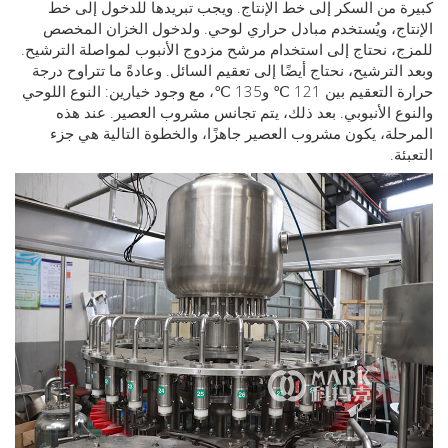
 من السكر إلى خط الإنتاج. ويجب تبريدها للدخول إلى خط
اج، ويُستخدم مبادل حراري لوحي. ولدخول الخزان المخصص
، نحتاج إلى استخدام مرشح مزدوج الأنبوب لمواصلة الترشيح.
الترشيح، نحتاج أيضًا إلى تعقيم السائل. وعادةً ما تتراوح درجة
حرارة التعقيم بين 121 ℃ و135 ℃، مع وجود خيارين: النوع اللوحي
ع الأنبوبي. بعد ذلك، يتم تجانس مشروب العصير. عند هذه
لة، يكون مشروب العصير جاهزًا، والخطوة التالية هي جزء
ة.