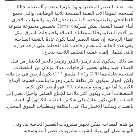
عبئة العصير المحضر، ولهذا يلزم استخدام آلة تعبئة. حاليًا،
دم عمومًا آلات التعبئة المدمجة ثلاثية الوظائف، والتي تجمع
ء في وظيفة واحدة، كما تمنع تدخل الأتربة والشوائب الأخرى
أثناء عملية التعبئة. يمكن لشركة Comark تخصيص مجموعة متنوعة
ات التغطية وفقًا لمتطلبات العملاء واحتياجات السوق، مثل
الرياضة. إن تعبئة العصير لدينا تكون عادةً بالتعبئة الساخنة.
ذه الحالة، تُستخدم زجاجة دافئة للحفاظ على درجة حرارة
، لضمان إتمام عملية التغليف اللاحقة بنجاح.
لك، سيكون لدينا ترميز بالليزر وترميز بالحبر للاختيار من قبل
اء. فيما يتعلق بعصير الزجاجات، هناك نوعان من الملصقات
تُستخدم عادةً هما OPP وPVC. ملصق OPP يكون أرخص في حد ذاته،
الجهاز سيكون أكثر تكلفة بكثير، وهو ما يناسب خطوط الإنتاج
الكبيرة؛ أما جهاز وضع ملصقات PVC فهو أرخص لكن تكلفة
قات أعلى، ويكون أكثر ملاءمة للإنتاج الصغير. وأخيرًا، نصل إلى
ئة، والتي تكون عادةً على شكلين: التعبئة بالكرتون أو التعبئة
اء، ويمكننا الاختيار بناءً على التكلفة ومتطلبات السوق المحلي.
ه المعدات، يمكن تجهيز مشروبات العصير الخاصة بنا، وفي
ية تصل إلى يديك لتشرب مشروبات عصير آمنة وصحية.