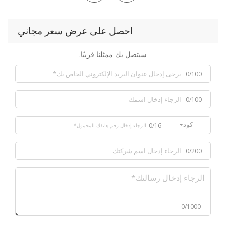
احصل على عرض سعر مجاني
سيتصل بك ممثلنا قريبًا.
0/100
0/100
كود
0/16
0/200
0/1000