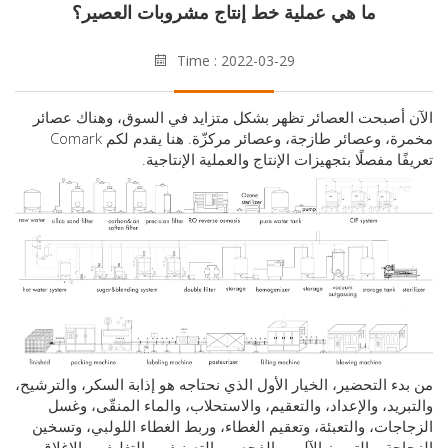
ما هي عملية خط إنتاج مشروبات العصير؟
Time : 2022-03-29
أصبحت العصائر تظهر بشكل متزايد في السوق، وهناك عصائر
مخمرة، وعصائر طازجة، وعصائر مركزّة. هنا يقدم لكم Comark
ا مفصلًا بتجهيزات الإنتاج والعملية الإنتاجية.
ء التحضير، الخيار الأول الذي نحتاجه هو إذابة السكر، والترشيح،
ريد، والإعداد، والتعقيم، والاستحلاب، والماء المنقّى، وغسل
جات، والتعبئة، وتعقيم الغطاء، وربط الغطاء اللولبي، وتسخين
جة، والترميز الآلي، والفحص، والتصنيف، والتغليف، والإغلاق،