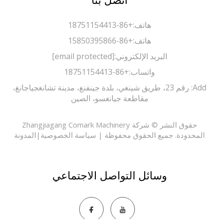
اتصل بنا
هاتف:
+86-18751154413
هاتف:
+86-15850395866
البريد الإلكتروني:
[email protected]
واتساب:
+86-18751154413
Add: رقم 23، طريق شينغي، بلدة جينفنغ، مدينة تشانغجياجانغ،
مقاطعة جيانغسو، الصين
حقوق النشر © شركة Zhangjiagang Comark Machinery
حدودة. جميع الحقوق محفوظة |
سياسة الخصوصية
|
المدونة
وسائل التواصل الاجتماعي