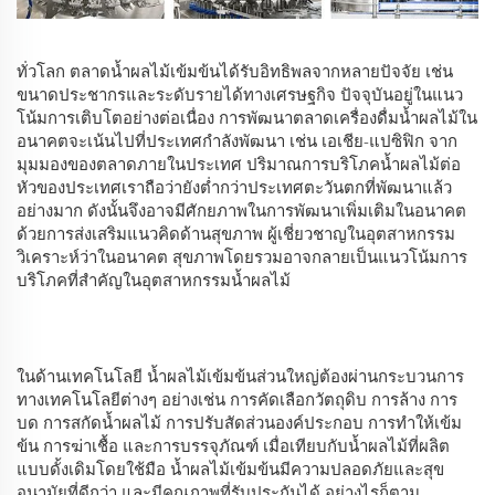
ทั่วโลก ตลาดน้ำผลไม้เข้มข้นได้รับอิทธิพลจากหลายปัจจัย เช่น
ขนาดประชากรและระดับรายได้ทางเศรษฐกิจ ปัจจุบันอยู่ในแนว
โน้มการเติบโตอย่างต่อเนื่อง การพัฒนาตลาดเครื่องดื่มน้ำผลไม้ใน
อนาคตจะเน้นไปที่ประเทศกำลังพัฒนา เช่น เอเชีย-แปซิฟิก จาก
มุมมองของตลาดภายในประเทศ ปริมาณการบริโภคน้ำผลไม้ต่อ
หัวของประเทศเราถือว่ายังต่ำกว่าประเทศตะวันตกที่พัฒนาแล้ว
อย่างมาก ดังนั้นจึงอาจมีศักยภาพในการพัฒนาเพิ่มเติมในอนาคต
ด้วยการส่งเสริมแนวคิดด้านสุขภาพ ผู้เชี่ยวชาญในอุตสาหกรรม
วิเคราะห์ว่าในอนาคต สุขภาพโดยรวมอาจกลายเป็นแนวโน้มการ
บริโภคที่สำคัญในอุตสาหกรรมน้ำผลไม้
ในด้านเทคโนโลยี น้ำผลไม้เข้มข้นส่วนใหญ่ต้องผ่านกระบวนการ
ทางเทคโนโลยีต่างๆ อย่างเช่น การคัดเลือกวัตถุดิบ การล้าง การ
บด การสกัดน้ำผลไม้ การปรับสัดส่วนองค์ประกอบ การทำให้เข้ม
ข้น การฆ่าเชื้อ และการบรรจุภัณฑ์ เมื่อเทียบกับน้ำผลไม้ที่ผลิต
แบบดั้งเดิมโดยใช้มือ น้ำผลไม้เข้มข้นมีความปลอดภัยและสุข
อนามัยที่ดีกว่า และมีคุณภาพที่รับประกันได้ อย่างไรก็ตาม