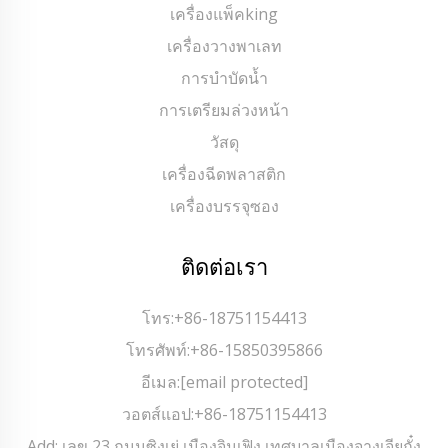
เครื่องแพ็คking
เครื่องวางพาเลท
การบำบัดน้ำ
การเตรียมล่วงหน้า
วัสดุ
เครื่องฉีดพลาสติก
เครื่องบรรจุซอง
ติดต่อเรา
โทร:
+86-18751154413
โทรศัพท์:
+86-15850395866
อีเมล:
[email protected]
วอตส์แอป:
+86-18751154413
Add: เลข 23 ถนนซิงเย่ เมืองจินเฟิง เทศบาลเมืองจางเจียกั๋ง