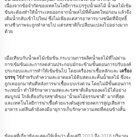
เนื่องจากข้อจำกัดของเทคโนโลยีการแปรรูปน้ำผลไม้ น้ำผลไม้เข้ม
ข้นจะต้องทำให้น้ำระเหยออกจากน้ำผลไม้ที่คั้นสดใหม่ก่อน แล้วจึง
เติมน้ำกลับเข้าไปใหม่ ซึ่งไม่เพียงแต่สารอาหารบางชนิดที่มีฤทธิ์
ทางชีวภาพจะถูกทำลายไป แต่รสชาติก็เปลี่ยนแปลงไปอย่างมาก
ด้วย
เมื่อเทียบกับน้ำผลไม้เข้มข้น กระบวนการผลิตน้ำผลไม้ที่ไม่ผ่าน
การเข้มข้นและการลดส่วนประกอบมักจะข้ามขั้นตอนการปรับองค์
ประกอบและการทำให้เข้มข้นไป โดยเครื่องฆ่าเชื้อหลักและ
เครื่อง
บรรจุ
ใช้สำหรับทำความสะอาดผลไม้ดิบสดและคั้นน้ำผลไม้ ซึ่งจะ
ถูกเทออกมาทันทีหลังการฆ่าเชื้อแบบเร่งด่วน โดยไม่มีขั้นตอนการ
ระเหยน้ำ ทำให้รักษาความสดและรสชาติเดิมของผลไม้ได้อย่าง
สมบูรณ์ ใกล้เคียงกับรสชาติของ "น้ำผลไม้ธรรมชาติ" มากที่สุด
และเทคโนโลยีการฆ่าเชื้อด้วยแรงดันสูงช่วยลดการสูญเสียสาร
อาหาร แต่สินค้ายังคงมีอายุการเก็บรักษาความสดที่ค่อนข้างสั้น
ข้อมูลที่เกี่ยวข้องแสดงให้เห็นว่า ตั้งแต่ปี 2013 ถึง 2018 ปริมาณ