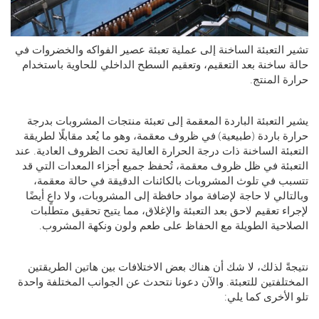
التعبئة الساخنة إلى عملية تعبئة عصير الفواكه والخضروات في
ساخنة بعد التعقيم، وتعقيم السطح الداخلي للحاوية باستخدام
 المنتج.
التعبئة الباردة المعقمة إلى تعبئة منتجات المشروبات بدرجة
 باردة (طبيعية) في ظروف معقمة، وهو ما يُعد مقابلًا لطريقة
ئة الساخنة ذات درجة الحرارة العالية تحت الظروف العادية. عند
ئة في ظل ظروف معقمة، تُحفظ جميع أجزاء المعدات التي قد
 في تلوث المشروبات بالكائنات الدقيقة في حالة معقمة،
الي لا حاجة لإضافة مواد حافظة إلى المشروبات، ولا داعٍ أيضًا
ء تعقيم لاحق بعد التعبئة والإغلاق، مما يتيح تحقيق متطلبات
حية الطويلة مع الحفاظ على طعم ولون ونكهة المشروب.
ً لذلك، لا شك أن هناك بعض الاختلافات بين هاتين الطريقتين
لفتين للتعبئة. والآن دعونا نتحدث عن الجوانب المختلفة واحدة
لأخرى كما يلي: