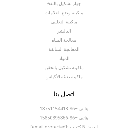
جهاز تشكيل بالنفخ
ماكينة وضع العلامات
ماكينة التغليف
الباليتير
معالجة المياه
المعالجة السابقة
المواد
ماكينة تشكيل بالحقن
ماكينة تعبئة الأكياس
اتصل بنا
هاتف:
+86-18751154413
هاتف:
+86-15850395866
البريد الإلكتروني:
[email protected]