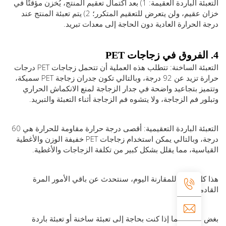
التعبئة الباردة العقيمة: 1) بعد اكتمال تعقيم المنتج، يُخزن مؤقتًا في
خزان عقيم، ولن يتعرض للتعقيم المتكرر؛ 2) يتم تعبئة المنتج عند
الحرارة العادية دون الحاجة إلى معدات تبريد.
التعبئة الساخنة: تتطلب هذه العملية أن تتحمل زجاجات PET درجات
حرارة تزيد عن 92 درجة، وبالتالي تكون جدران زجاجة PET سميكة،
ز بتجاعيد واضحة في جدار الزجاجة لمنع الانكماش الحراري
ر فم الزجاجة، ولا يتشوه فم الزجاجة أثناء التعبئة والتبريد.
التعبئة الباردة التعقيمية: أقصى درجة حرارة مقاومة للحرارة هي 60
درجة، وبالتالي يمكن استخدام زجاجات PET خفيفة الوزن والأغطية
سية، مما يقلل بشكل كبير من تكلفة الزجاجات والأغطية.
ل شيء للمقارنة اليوم، سنتحدث عن باقي الأمور المرة
مة.
لنظر عما إذا كنت بحاجة إلى تعبئة ساخنة أو تعبئة باردة