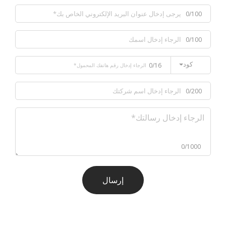
0/100
0/100
كود
0/16
0/200
0/1000
إرسال