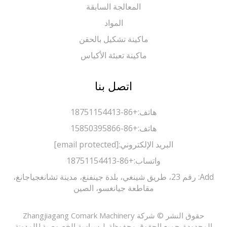
المعالجة السابقة
المواد
ماكينة تشكيل بالحقن
ماكينة تعبئة الأكياس
اتصل بنا
هاتف:
+86-18751154413
هاتف:
+86-15850395866
البريد الإلكتروني:
[email protected]
واتساب:
+86-18751154413
Add: رقم 23، طريق شينغي، بلدة جينفنغ، مدينة تشانغجياجانغ،
مقاطعة جيانغسو، الصين
حقوق النشر © شركة Zhangjiagang Comark Machinery
حدودة. جميع الحقوق محفوظة |
سياسة الخصوصية
|
المدونة