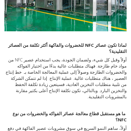
لماذا تكون عصائر NFC للخضروات والفاكهة أكثر تكلفة من العصائر
يدية؟
أولاً وقبل كل شيء، ولضمان الجودة، يجب استخدام عصير NFC من
خام طازجة. فهناك متطلبات عالية بدءًا من اختيار الفواكه
روات الطازجة وصولاً إلى عملية المعالجة الخاصة بـ
خط إنتاج
ير
، هناك متطلبات عالية.
عملية الإنتاج
إذا لم تتمكن الشركة
بية متطلبات التخزين العادية، فسيتعين زيادة تكلفة الحفظ
زين البارد. وبالتالي، تكون تكلفة الإنتاج أعلى بكثير مقارنة
روبات التقليدية.
و مستقبل قطاع معالجة عصائر الفواكه والخضروات من نوع
، ساهم النمو السريع في سوق مشروبات عصير الفاكهة في دفع