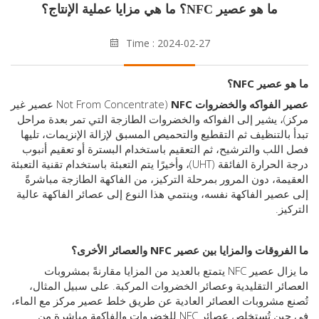
ما هو عصير NFC؟ ما هي مزايا عملية الإنتاج؟
Time : 2024-02-27
عصير NFC؟
الفواكه والخضروات NFC
(Not From Concentrate عصير غير
، يشير إلى الفواكه والخضروات الطازجة التي تمر بعدة مراحل
بالتنظيف ثم التقطيع والتحميص المسبق لإزالة الإنزيمات، تليها
للب والترشيح، ثم التعقيم باستخدام البسترة أو تعقيم أنبوب
درجة الحرارة الفائقة (UHT)، وأخيرًا يتم التعبئة باستخدام تقنية التعبئة
مة، دون المرور بمرحلة التركيز، من الفاكهة الطازجة مباشرةً
صير الفاكهة نفسه، وينتمي هذا النوع إلى عصائر الفاكهة عالية
ز.
قات والمزايا بين عصير NFC والعصائر الأخرى؟
ما يزال عصير NFC يتمتع بالعديد من المزايا مقارنةً بمشروبات
ئر التقليدية وعصائر الخضروات المركبة. على سبيل المثال،
 مشروبات العصائر العادية عن طريق خلط عصير مركز مع الماء،
في حين تُستخلص عصائر NFC للخضروات والفاكهة مباشرة من