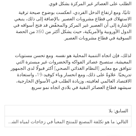
 على العصائر غير المركزة بشكل قوي.
ًا، ومع ارتفاع الدخل الفردي، انعكست بوضوح صيحة ترقية
هلاك في قطاع مشروبات العصير.
بالإضافة إلى ذلك، ينبغي
رة إلى أن العصير غير المركز والمخفّض قد فتح أسواقه في
الدول الأوروبية والأمريكية، حيث يشكل أكثر من 60٪ من الحصة
ية في قطاع مشروبات العصير.
 فإن اتجاه التنمية المحلية هو نفسه. ومع تحسن مستويات
شة، ستصبح عصائر الفواكه والخضروات غير مبسترة التي
ق مع معايير [النظام الغذائي الصحي] أكثر قبولًا لدى الجمهور
ًا.
علاوةً على ذلك، ومع انحسار وباء كوفيد-19، واستعادة
صاد العالمي لعافيته، وزيادة الطلب في الأسواق الخارجية،
 قطاع العصائر النقية في بلادي اتجاه نمو سريع.
ابق:
بلا
الي:
ما هو تكلفة المصنع للمنتج المعبأ في زجاجات لمياه الشرب؟