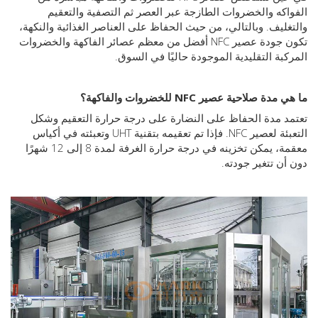
كه والخضروات الطازجة عبر العصر ثم التصفية والتعقيم
ليف. وبالتالي، من حيث الحفاظ على العناصر الغذائية والنكهة،
تكون جودة عصير NFC أفضل من معظم عصائر الفاكهة والخضروات
بة التقليدية الموجودة حاليًا في السوق.
 صلاحية عصير NFC للخضروات والفاكهة؟
 مدة الحفاظ على النضارة على درجة حرارة التعقيم وشكل
التعبئة لعصير NFC. فإذا تم تعقيمه بتقنية UHT وتعبئته في أكياس
معقمة، يمكن تخزينه في درجة حرارة الغرفة لمدة 8 إلى 12 شهرًا
ن تتغير جودته.