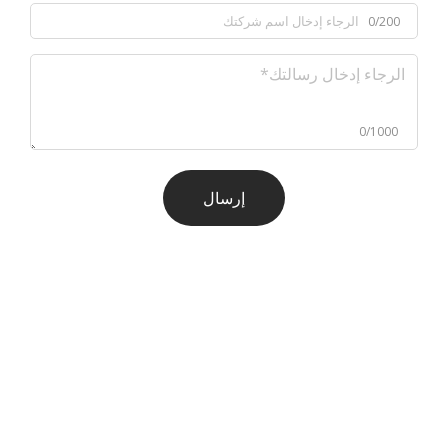
0/200
0/1000
إرسال