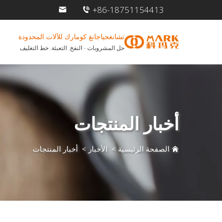
+86-18751154413
تشانغجياجانغ كومارك للآلات المحدودة
حل المشروبات - النفخ. التعبئة. خط التغليف
أخبار المنتجات
الصفحة الرئيسية
>
الأخبار
>
أخبار المنتجات