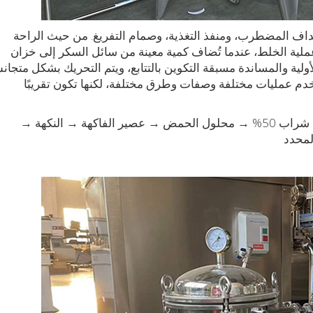
داف المضطرب، ومنفذ التغذية، وصمام التفريغ. من حيث الراحة
اء عملية الخلط، عندما تُضاف كمية معينة من سائل السكر إلى خزان
أولية والمساندة مسبقة التكوين بالتتابع، ويتم التحريك بشكل متجا
م عمليات مختلفة وصفات وطرق مختلفة، لكنها تكون تقريبًا
الشراب الأصلي → بنزوات الصوديوم 25% → محلول شراب 50% → محلول الحمض → عصير الفاكهة → النكهة →
لمحدد