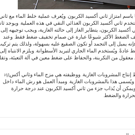
 باسم امتزاز ثاني أكسيد الكربون. ويُعرف عملية خلط الماء مع ثاني
ستخدم ثاني أكسيد الكربون الغذائي النقي في هذه العملية. ويوجد ثان
كسيد الكربون، يتطاير الغاز إلى حالته الغازية، ويجب توجيهه إلى
 الضغط الأكثر شيوعًا عبارة عن صمام تخفيف ضغط فقط. وعند
ه يميل إلى التجمد أو تكون الصقيع عليه بسهولة، ولذلك يتم تركي
ةً. ويُستخدم الماء الجاري لتبريد الأسطوانة. ويلزم الانتباه إلى
وى معقول من التكربنة، والحفاظ على ضغط معين في آلة التعبئة، وتقل
خلاط ثاني أكسيد الكربون هو المعدة الأساسية في خط إنتاج المشروبات الغازية. ووظيفته هي مزج الماء وثاني أكسид
يُسمى هذا بالمشروبات الغازية. ومبدأ العمل هو رش الماء داخل
ويمكن أن يُذاب جزء من ثاني أكسيد الكربون عند درجة حرارة
لحرارة والضغط.