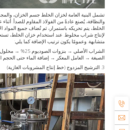
تشمل البنية العامة لخزان الخلط جسم الخزان، والمج
والنظافة، يُصنع عادةً من الفولاذ المقاوم للصدأ. أثن
الخلط، يتم تحريكه باستمرار، ثم تُضاف جميع المواد ال
لإنتاج شراب مخلوط. عند استخدام خزان الخلط، تستخد
متشابهة. وعمومًا يكون ترتيب الإضافة كما يلي:
الصبغة → العامل المعكر → إضافة الماء حتى الحجم ا
3. الترشيح المزدوج (خط إنتاج المشروبات الغازية)